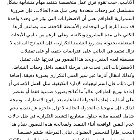
الأنابيب، حيث تقوم فرق عمل متخصصة بتنفيذ مهام متشابهة بشكل
متسلسل عبر وحدات متعددة. وفي مثل هذه الحالات، فإن ضرورة
استمرارية الطواقم تعني أن الاضطرابات التي تؤثر في وحدة واحدة
قد تمتد آثارها إلى الوحدات والأنشطة اللاحقة، مما يضاعف أثرها
الكلي على مدة المشروع وتكلفته. وعلى الرغم من تنامي الأبحاث
المتعلقة بجدولة مشاريع التشييد التكرارية، فإن النماذج السائدة لا
تزال تعتمد في الغالب على افتراضات حتمية أو على تمثيلات
مبسطة لعدم اليقين. ويحد هذا القصور من قدرتها على تمثيل
الاضطرابات التي تحدث في مرحلة التنفيذ داخل وحدات النشاط،
وكذلك انتقال آثارها عبر سير العمل التكراري بصورة دقيقة. إضافة
إلى ذلك، فإن استراتيجيات الإدارة التكيفية، مثل العمل الإضافي أو
إعادة توزيع الطواقم، غالباً ما تُعالج بصورة ضمنية فقط أو تقتصر
على أساليب إعادة الجدولة التفاعلية بعد وقوع الاضطراب. ونتيجة
لذلك، فإن منهجيات الجدولة الحالية لا تزال عاجزة عن تقديم دعم
شامل لتقييم متانة جداول مشاريع التشييد التكرارية في ظل حالات
عدم اليقين الواقعية أثناء التنفيذ. ولمعالجة هذه القصور، يقدّم هذا
البحث إطاراً للتحسين العشوائي ثنائي المرحلة، صُمّم خصيصاً
لجدولة مشاريع التشييد التكرارية ضمن منهجية خط التوازن (LOB).