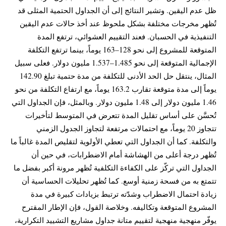
ظل عدم اليقين. وتشير النتائج إلى أن الجداول الحتمية المثلى قد
تُظهر مخرجات مختلفة بشكل ملحوظ عند أخذ حالات عدم اليقين
التنفيذية في الحسبان. فعند التقييم العشوائي، ترتفع المدة
المتوقعة للمشروع إلى نحو 128–163 يوماً، بينما ترتفع التكلفة
الإجمالية المتوقعة إلى نحو 1.485–1.537 مليون دولار. فعلى سبيل
المثال، ينتقل حل الحد الأدنى للتكلفة من مدة حتمية تبلغ 142.90
يوماً إلى مدة متوقعة تقارب 163.2 يوماً، مع ارتفاع التكلفة من نحو
1.46 مليون دولار إلى 1.48 مليون دولار. وبالمثل، فإن الجداول التي
تُحسَّن على أساس تقليل المدة تتعرض في المتوسط لتأخيرات
تتجاوز 20 يوماً، مع احتمالات مرتفعة لتجاوز الجدول الزمني
والتكلفة. كما أن الجداول التي تعطي الأولوية لتقليص المدة غالباً ما
تُظهر درجة أعلى من الهشاشة أمام الاضطرابات، في حين أن
الجداول التي تركّز على الكفاءة التكلفية تُظهر مرونة أكبر بفضل ما
تتمتع به من فسحة زمنية أوسع. كما تُظهر تحليلات الحساسية أن
زيادة احتمال الاضطراب وشدّته ترتبط بزيادات كبيرة في مدة
المشروع المتوقعة وتكاليفه. وخلاصة القول، فإن الإطار المقترح
يوفّر منهجية منهجية لتقييم متانة جداول مشاريع التشييد التكرارية،