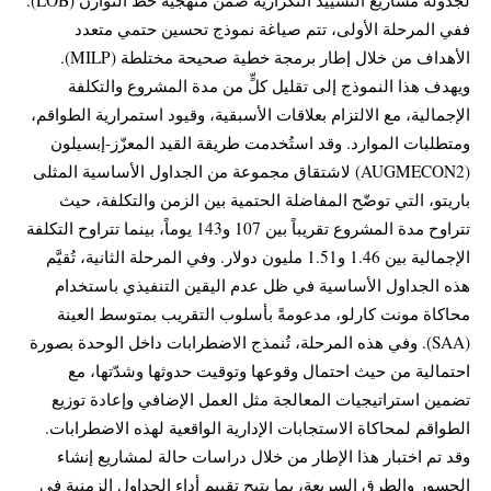
ففي المرحلة الأولى، تتم صياغة نموذج تحسين حتمي متعدد
الأهداف من خلال إطار برمجة خطية صحيحة مختلطة (MILP).
ويهدف هذا النموذج إلى تقليل كلٍّ من مدة المشروع والتكلفة
الإجمالية، مع الالتزام بعلاقات الأسبقية، وقيود استمرارية الطواقم،
ومتطلبات الموارد. وقد استُخدمت طريقة القيد المعزّز-إبسيلون
(AUGMECON2) لاشتقاق مجموعة من الجداول الأساسية المثلى
باريتو، التي توضّح المفاضلة الحتمية بين الزمن والتكلفة، حيث
تتراوح مدة المشروع تقريباً بين 107 و143 يوماً، بينما تتراوح التكلفة
الإجمالية بين 1.46 و1.51 مليون دولار. وفي المرحلة الثانية، تُقيَّم
هذه الجداول الأساسية في ظل عدم اليقين التنفيذي باستخدام
محاكاة مونت كارلو، مدعومةً بأسلوب التقريب بمتوسط العينة
(SAA). وفي هذه المرحلة، تُنمذج الاضطرابات داخل الوحدة بصورة
احتمالية من حيث احتمال وقوعها وتوقيت حدوثها وشدّتها، مع
تضمين استراتيجيات المعالجة مثل العمل الإضافي وإعادة توزيع
الطواقم لمحاكاة الاستجابات الإدارية الواقعية لهذه الاضطرابات.
وقد تم اختبار هذا الإطار من خلال دراسات حالة لمشاريع إنشاء
الجسور والطرق السريعة، بما يتيح تقييم أداء الجداول الزمنية في