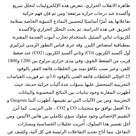
ظاهرة الانفلات الحراري، تتعرض هذه الإلكتروليتات لتحلل سريع
وأكسدة عند درجات حرارة مرتفعة؛ ومن ثم فإن فهم حركية
تفاعلاتها يعد أمرًا أساسيًا لتحسين النماذج التنبؤية الخاصة بسلامة
الحريق. في هذه الدراسة، تم بحث التحلل الحراري والأكسدة
لكربونات ثنائي الميثيل باستخدام تجارب أنبوب الصدمة المقترنة
بمطيافية امتصاص الليزر. وقد جرى قياس التطور الزمني لتركيزي
أول أكسيد الكربون (CO) وثاني أكسيد الكربون (CO2) عند ضغط
قريب من الضغط الجوي، وفي مدى حراري يتراوح بين 1200 و1800
كلفن، وعبر نسب تكافؤ تمتد من الخلطات فائقة الفقر بالوقود
φ0.25إلى الخلطات فائقة الغنى بالوقود φ3.0. ثم قورنت القياسات
التجريبية المتحصل عليها بتنبؤات عدة آليات حركية حديثة، حيث
أظهرت المقارنة وجود تباينات بين النتائج المحسوبة والبيانات
التجريبية. ومن بين الآليات التي تم تقييمها، أظهرت آليتا Gregoire و
Yu أفضل توافق مع منحنيات CO و CO2 ، على الترتيب. كما أبرز
التقييم الإحصائي وجود سلوك تنبؤي تكاملي بين هاتين الآليتين. ومن
أجل تفسير هذا السلوك، أُجريت تحليلات الحساسية ومسارات
التفاعل، مما أتاح تحديد التفاعلات الرئيسة في كل آلية، وكشف عن