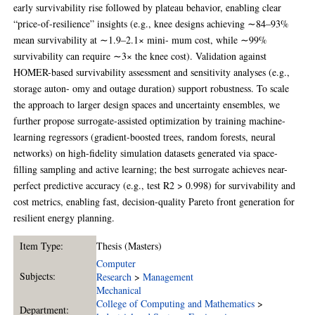
early survivability rise followed by plateau behavior, enabling clear
“price-of-resilience” insights (e.g., knee designs achieving ∼84–93%
mean survivability at ∼1.9–2.1× mini- mum cost, while ∼99%
survivability can require ∼3× the knee cost). Validation against
HOMER-based survivability assessment and sensitivity analyses (e.g.,
storage auton- omy and outage duration) support robustness. To scale
the approach to larger design spaces and uncertainty ensembles, we
further propose surrogate-assisted optimization by training machine-
learning regressors (gradient-boosted trees, random forests, neural
networks) on high-fidelity simulation datasets generated via space-
filling sampling and active learning; the best surrogate achieves near-
perfect predictive accuracy (e.g., test R2 > 0.998) for survivability and
cost metrics, enabling fast, decision-quality Pareto front generation for
resilient energy planning.
Item Type:
Thesis (Masters)
Computer
Subjects:
Research
>
Management
Mechanical
College of Computing and Mathematics
>
Department: