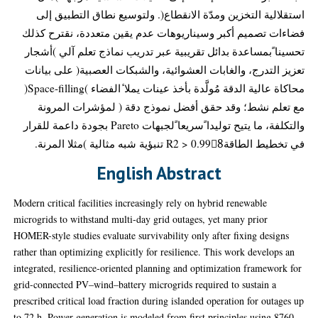
استقلالية التخزين ومدّة الانقطاع(. ولتوسيع نطاق التطبيق إلى
فضاءات تصميم أكبر وسيناريوهات عدم يقين متعددة، نقترح كذلك
تحسينا ًبمساعدة بدائل تقريبية عبر تدريب نماذج تعلم آلي )أشجار
تعزيز التدرج، والغابات العشوائية، والشبكات العصبية( على بيانات
محاكاة عالية الدقة مُولَّدة بأخذ عينات يملا ٔالفضاء )Space-filling(
مع تعلم نشط؛ وقد حقق أفضل نموذج دقة ( لمؤشرات المرونة
والتكلفة، ما يتيح توليدا ًسريعا ًلجبهات Pareto بجودة داعمة للقرار
في تخطيط الطاقةR2 > 0.998ً تنبؤية شبه مثالية )مثلا المرنة.
English Abstract
Modern critical facilities increasingly rely on hybrid renewable
microgrids to withstand multi-day grid outages, yet many prior
HOMER-style studies evaluate survivability only after fixing designs
rather than optimizing explicitly for resilience. This work develops an
integrated, resilience-oriented planning and optimization framework for
grid-connected PV–wind–battery microgrids required to sustain a
prescribed critical load fraction during islanded operation for outages up
to 72 h. Power generation is modeled from first principles using 8760