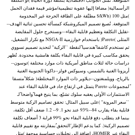
الرأسمالية( مضافا إليها عقوبة تنظيمية/مؤشر قيمة فقدان الحمل
)مثل kWh) 100/$ مطبَّقة على الطاقة الحرجة غير المخدومة
المتوقعة. نُصيغ تصميم الميكروشبكة كمسألة تحسين ثنائية الهدف--
-تقليل التكلفة وتعظيم قابلية البقاء---ونستخرج حلول المقايضة
المثلى )Pareto( باستخدام خوارزمية NSGA-II مع تكرار التشغيل،
ثم نستخدم كاشفا ًهندسيا ًلنقطة ``الركبة'' لتحديد تصميم تسووي
يحقق مكاسب كبيرة في قابلية البقاء بكلفة هامشية محدودة. تُظهر
دراسات حالة لثلاث مناطق أمريكية ذات موارد مختلفة )توسون--
أريزونا الغنية بالشمس، وسيوكس فولز--داكوتا الجنوبية الغنية
بالرياح، وويلمنغتون--ديلاوير ذات الموارد المختلطة( شكلا ًمتسقا
ًلمجموعات Pareto يتمثل في ارتفاع حاد في قابلية البقاء عند
الاستثمارات الأولى يعقبه سلوك تشبّع، بما يتيح فهما ًواضحا ًلـ
``سعر المرونة'' )على سبيل المثال: تحقق تصاميم الركبة متوسط
قابلية بقاء يقارب 84--%93 عند نحو 1. 9-- 1.2 ضعف أقل تكلفة،
بينما قد يتطلب دفع قابلية البقاء نحو %99 قرابة 3 أضعاف تكلفة
تصميم الركبة(. كما يدعم الإطار َالتحقق ُبمقارنته مع تقييم قابلية
البقاء عبر HOMER، إضافة إلى تحليلات حساسية موجهة )مثل