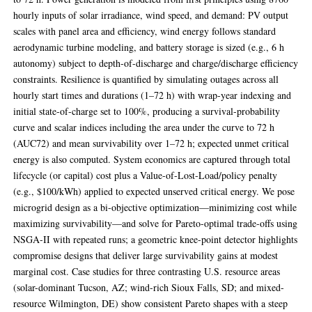
hourly inputs of solar irradiance, wind speed, and demand: PV output
scales with panel area and efficiency, wind energy follows standard
aerodynamic turbine modeling, and battery storage is sized (e.g., 6 h
autonomy) subject to depth-of-discharge and charge/discharge efficiency
constraints. Resilience is quantified by simulating outages across all
hourly start times and durations (1–72 h) with wrap-year indexing and
initial state-of-charge set to 100%, producing a survival-probability
curve and scalar indices including the area under the curve to 72 h
(AUC72) and mean survivability over 1–72 h; expected unmet critical
energy is also computed. System economics are captured through total
lifecycle (or capital) cost plus a Value-of-Lost-Load/policy penalty
(e.g., $100/kWh) applied to expected unserved critical energy. We pose
microgrid design as a bi-objective optimization—minimizing cost while
maximizing survivability—and solve for Pareto-optimal trade-offs using
NSGA-II with repeated runs; a geometric knee-point detector highlights
compromise designs that deliver large survivability gains at modest
marginal cost. Case studies for three contrasting U.S. resource areas
(solar-dominant Tucson, AZ; wind-rich Sioux Falls, SD; and mixed-
resource Wilmington, DE) show consistent Pareto shapes with a steep