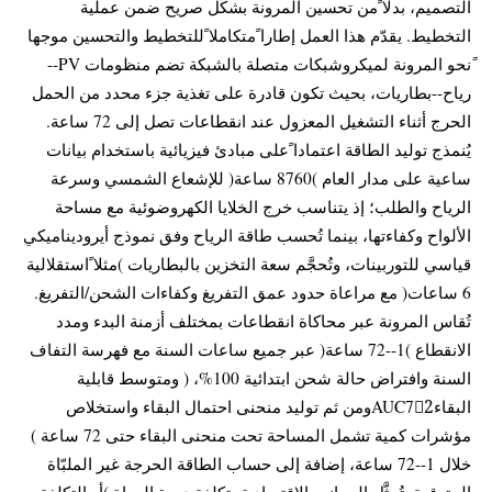
التصميم، بدلا ًمن تحسين المرونة بشكل صريح ضمن عملية
التخطيط. يقدّم هذا العمل إطارا ًمتكاملا ًللتخطيط والتحسين موجها
ًنحو المرونة لميكروشبكات متصلة بالشبكة تضم منظومات PV--
رياح--بطاريات، بحيث تكون قادرة على تغذية جزء محدد من الحمل
الحرج أثناء التشغيل المعزول عند انقطاعات تصل إلى 72 ساعة.
يُنمذج توليد الطاقة اعتمادا ًعلى مبادئ فيزيائية باستخدام بيانات
ساعية على مدار العام )8760 ساعة( للإشعاع الشمسي وسرعة
الرياح والطلب؛ إذ يتناسب خرج الخلايا الكهروضوئية مع مساحة
الألواح وكفاءتها، بينما تُحسب طاقة الرياح وفق نموذج أيروديناميكي
قياسي للتوربينات، وتُحجَّم سعة التخزين بالبطاريات )مثلا ًاستقلالية
6 ساعات( مع مراعاة حدود عمق التفريغ وكفاءات الشحن/التفريغ.
تُقاس المرونة عبر محاكاة انقطاعات بمختلف أزمنة البدء ومدد
الانقطاع )1--72 ساعة( عبر جميع ساعات السنة مع فهرسة التفاف
السنة وافتراض حالة شحن ابتدائية 100%، ( ومتوسط قابلية
البقاءAUC72ًومن ثم توليد منحنى احتمال البقاء واستخلاص
مؤشرات كمية تشمل المساحة تحت منحنى البقاء حتى 72 ساعة )
خلال 1--72 ساعة، إضافة إلى حساب الطاقة الحرجة غير الملبّاة
المتوقعة. تُمثَّل الجوانب الاقتصادية بتكلفة دورة الحياة )أو التكلفة