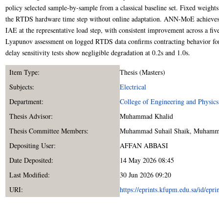
policy selected sample-by-sample from a classical baseline set. Fixed weights
the RTDS hardware time step without online adaptation. ANN-MoE achieves 
IAE at the representative load step, with consistent improvement across a fiv
Lyapunov assessment on logged RTDS data confirms contracting behavior for
delay sensitivity tests show negligible degradation at 0.2s and 1.0s.
Item Type:
Thesis (Masters)
Subjects:
Electrical
Department:
College of Engineering and Physics
Thesis Advisor:
Muhammad Khalid
Thesis Committee Members:
Muhammad Suhail Shaik
,
Muhamma
Depositing User:
AFFAN ABBASI
Date Deposited:
14 May 2026 08:45
Last Modified:
30 Jun 2026 09:20
URI:
https://eprints.kfupm.edu.sa/id/epr