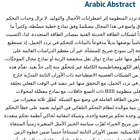
Arabic Abstract
تردد المنظومة إثر اضطرابات الأحمال والتوليد. لا تزال وحدات التحكم
اسع في هذا المجال مصمَّمةً وفق نماذج خطية مبسَّطة، وكثيراً ما
داً لشبكات الطاقة الحديثة الغنية بمصادر الطاقة المتجددة. لذا، اكتسبت
مياً بوصفها بديلاً مدفوعاً بالبيانات للتحكم في تردد الحمل، إذ تستطيع
جة إلى نموذج صريح للمنشأة. غير أن معظم الدراسات القائمة على
حقَّق منها على نماذج دوال نقل منخفضة الرتبة أو نماذج مجال الموجيَّات
 الكهرومغناطيسية الكاملة غير مُتحقَّق منه إلى حدٍّ بعيد. تقدِّم هذه
 الشبكات العصبية الاصطناعية ذات الأوزان الثابتة المدرَّبة خارج
 في تردد الحمل، مع التحقق منها عبر تنفيذ في الوقت الفعلي بحلقة
مغلقة كاملة للظواهر الكهرومغناطيسية على منظومة IEEE ذات التسع حافلات، مع نماذج مفصَّلة لمحولات
ين الطاقة العاملة في وضع تتبع الشبكة. تُطوَّر ثلاثة متغيرات من
 بنية موحَّدة لنظام التحكم التلقائي في التوليد تعتمد على خطأ التحكم
وحدة تحكم مرجعية واحدة، وشبكة انتقائية تُحاكي أنظمة تحكم متعددة
مزيج الخبراء تُقرِّب سياسة الخبير الأمثل المتغيرة زمنياً المنتقاة
لكلاسيكية. تضمن الأوزان الثابتة استنتاجاً حتمياً ضمن خطوة الزمن
للعتاد الصلب لمحاكي RTDS ء التشغيل. تحقق شبكة مزيج الخبراء أدنى قاع لتردد الشبكة وأدنى