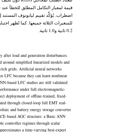
قيمة لمعيار التكامل المطلق للخطأ عن
للمتغيرات الثلاثة جميعها. كما تُظهر اخت
0.2 ثانية و1.0 ثانية.
y after load and generation disturbances.
ed around simplified linearized models and
ch grids. Artificial neural networks
 for LFC because they can learn nonlinear
NN-based LFC studies are still validated
performance under full electromagnetic-
ect deployment of offline-trained, fixed-
ated through closed-loop full EMT real-
ltaic and battery energy storage converter
ACE-based AGC structure: a Basic ANN
ple controller regimes through scalar
approximates a time-varying best-expert