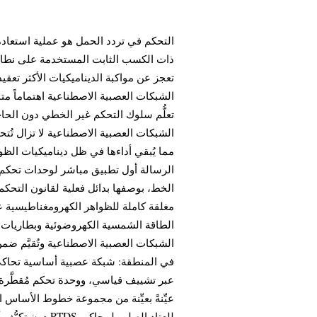
التحكم في تردد الحمل هو عملية استعادة 
ذات الكسب الثابت المستخدمة على نطاق و
تعجز عن مواكبة الديناميكيات الأكثر تعقي
الشبكات العصبية الاصطناعية اهتماماً متنا
تعلُّم سلوك التحكم غير الخطي دون الحا
الشبكات العصبية الاصطناعية لا تزال تُت،
مما يُبقي أداءها في ظل ديناميكيات الظواهر
الرسالة أول تطبيق مباشر لوحدات تحكم من
الخط، بوصفها بدائل فعلية لقانون التحكم
الطاقة الشمسية الكهروضوئية وبطاريات تخز
الشبكات العصبية الاصطناعية وتُقيَّم ضمن
في المنطقة: شبكة عصبية أساسية تحاكي 
عبر تشييف قياسي، ووحدة تحكم مُقطَّرة من 
عيِّنةً بعيِّنة من مجموعة خطوط الأساس ا
دون تكيُّف أثنا