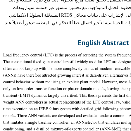
د خطوة الحمل النموذجية، مع تحسين متسق عبر خمسة سيناريوهات
اضطراب. يُؤكِّد تقييم ليابونوف المستند إلى الإشارات على بيانات محاكي RTDS المسجَّلة السلوكَ الانكماشي
بارات الحساسية لتأخير اتصال خطأ التحكم في المنطقة تدهوراً ضئيلاً عند
English Abstract
Load frequency control (LFC) is the process of restoring the system frequenc
The conventional fixed-gain controllers still widely used for LFC are design
often cannot keep up with the more complex dynamics of modern renewable-ri
(ANNs) have therefore attracted growing interest as data-driven alternatives
control behavior without requiring an explicit plant model. However, most A
only on low-order transfer-function or phasor-domain models, leaving their 
transient (EMT) dynamics largely unverified. This thesis presents the first dir
weight ANN controllers as actual replacements of the LFC control law, valid
time execution on an IEEE 9-bus system with detailed grid-following photovo
models. Three ANN variants are developed and evaluated under a common 
that imitates a single baseline controller, an ANNselector that emulates multi
conditioning, and a distilled mixture-of-experts controller (ANN-MoE) that 