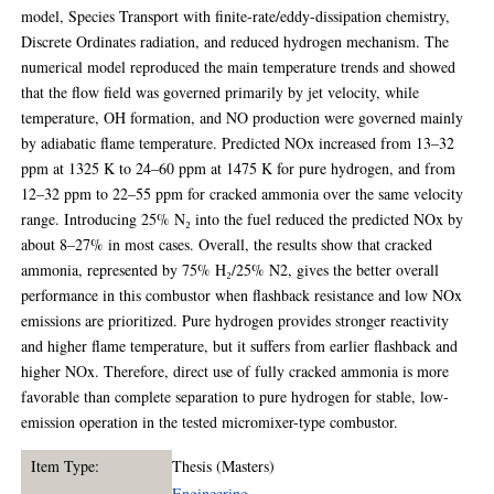
model, Species Transport with finite-rate/eddy-dissipation chemistry,
Discrete Ordinates radiation, and reduced hydrogen mechanism. The
numerical model reproduced the main temperature trends and showed
that the flow field was governed primarily by jet velocity, while
temperature, OH formation, and NO production were governed mainly
by adiabatic flame temperature. Predicted NOx increased from 13–32
ppm at 1325 K to 24–60 ppm at 1475 K for pure hydrogen, and from
12–32 ppm to 22–55 ppm for cracked ammonia over the same velocity
range. Introducing 25% N₂ into the fuel reduced the predicted NOx by
about 8–27% in most cases. Overall, the results show that cracked
ammonia, represented by 75% H₂/25% N2, gives the better overall
performance in this combustor when flashback resistance and low NOx
emissions are prioritized. Pure hydrogen provides stronger reactivity
and higher flame temperature, but it suffers from earlier flashback and
higher NOx. Therefore, direct use of fully cracked ammonia is more
favorable than complete separation to pure hydrogen for stable, low-
emission operation in the tested micromixer-type combustor.
Item Type:
Thesis (Masters)
Engineering