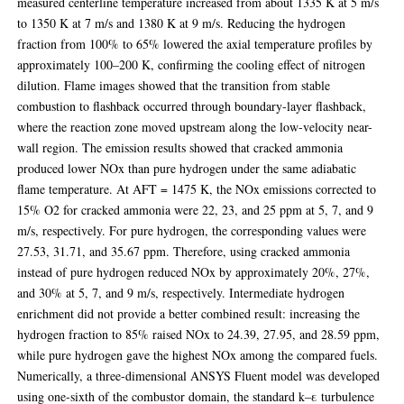
measured centerline temperature increased from about 1335 K at 5 m/s
to 1350 K at 7 m/s and 1380 K at 9 m/s. Reducing the hydrogen
fraction from 100% to 65% lowered the axial temperature profiles by
approximately 100–200 K, confirming the cooling effect of nitrogen
dilution. Flame images showed that the transition from stable
combustion to flashback occurred through boundary-layer flashback,
where the reaction zone moved upstream along the low-velocity near-
wall region. The emission results showed that cracked ammonia
produced lower NOx than pure hydrogen under the same adiabatic
flame temperature. At AFT = 1475 K, the NOx emissions corrected to
15% O2 for cracked ammonia were 22, 23, and 25 ppm at 5, 7, and 9
m/s, respectively. For pure hydrogen, the corresponding values were
27.53, 31.71, and 35.67 ppm. Therefore, using cracked ammonia
instead of pure hydrogen reduced NOx by approximately 20%, 27%,
and 30% at 5, 7, and 9 m/s, respectively. Intermediate hydrogen
enrichment did not provide a better combined result: increasing the
hydrogen fraction to 85% raised NOx to 24.39, 27.95, and 28.59 ppm,
while pure hydrogen gave the highest NOx among the compared fuels.
Numerically, a three-dimensional ANSYS Fluent model was developed
using one-sixth of the combustor domain, the standard k–ε turbulence