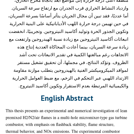
وازدياد النشاط الحراري قرب الجدران مع ارتفاع سرعة السريان.
أما عدديًا، فقد تبين أن مجال الجريان يتأثر أساسًا بسرعة السريان،
في حين تهيمن درجة حرارة اللهب الأدياباتيكية على البنية الحرارية
وتكوين الجذور الحرة وتوليد أكاسيد النيتروجين. وتجريبيًا، انخفضت
انبعاثات أكاسيد النيتروجين مع زيادة نسبة الهيدروجين وارتفعت مع
زيادة سرعة السريان، بينما أعادت المحاكاة العددية إنتاج هذه
الاتجاهات رغم مبالغتها الكمية في تقدير الانبعاثات تحت أشد
الظروف. وتؤكد النتائج، في مجملها، أن تحقيق تشغيل مستقر
لمواقد الميكروميكسَر الغنية بالهيدروجين يتطلب موازنة مقاومة
الارتداد اللهبي عبر التحكم في الزخم، مع ضبط العوامل الحرارية
والكيميائية المرتبطة بعدم الاستقرار وتكوين أكاسيد النيتروج.
English Abstract
This thesis presents an experimental and numerical investigation of lean
premixed H2/N2/air flames in a multi-hole micromixer-type gas turbine
combustor, with emphasis on flashback stability, flame structure,
thermal behavior, and NOx emissions. The experimental combustor