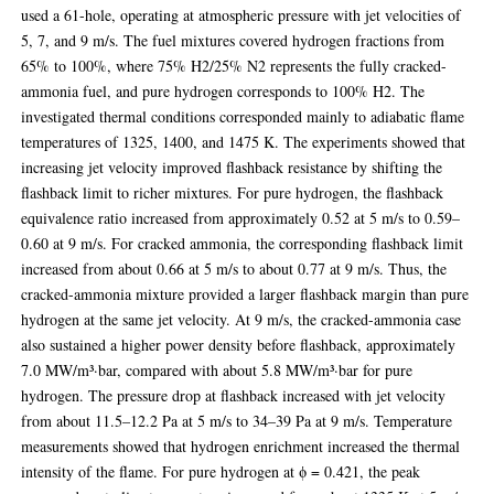
used a 61-hole, operating at atmospheric pressure with jet velocities of
5, 7, and 9 m/s. The fuel mixtures covered hydrogen fractions from
65% to 100%, where 75% H2/25% N2 represents the fully cracked-
ammonia fuel, and pure hydrogen corresponds to 100% H2. The
investigated thermal conditions corresponded mainly to adiabatic flame
temperatures of 1325, 1400, and 1475 K. The experiments showed that
increasing jet velocity improved flashback resistance by shifting the
flashback limit to richer mixtures. For pure hydrogen, the flashback
equivalence ratio increased from approximately 0.52 at 5 m/s to 0.59–
0.60 at 9 m/s. For cracked ammonia, the corresponding flashback limit
increased from about 0.66 at 5 m/s to about 0.77 at 9 m/s. Thus, the
cracked-ammonia mixture provided a larger flashback margin than pure
hydrogen at the same jet velocity. At 9 m/s, the cracked-ammonia case
also sustained a higher power density before flashback, approximately
7.0 MW/m³·bar, compared with about 5.8 MW/m³·bar for pure
hydrogen. The pressure drop at flashback increased with jet velocity
from about 11.5–12.2 Pa at 5 m/s to 34–39 Pa at 9 m/s. Temperature
measurements showed that hydrogen enrichment increased the thermal
intensity of the flame. For pure hydrogen at ϕ = 0.421, the peak