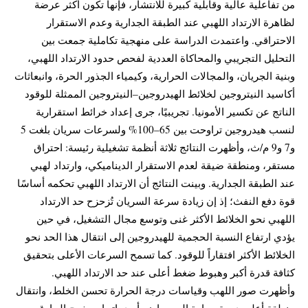
من تفاعلية عالية وقابلية كبيرة للانتشار، فإنها تكون أكثر عرضة
لظاهرة الارتداد اللهبي عند الطبقة الجدارية وعدم الاستقرار
الاحتراقي. واعتمدت الدراسة على منهجية تكاملية جمعت بين
التحليل التجريبي والمحاكاة العددية لفحص حدود الارتداد اللهبي،
وبنية الجريان، والمجالات الحرارية، وكيمياء الجذور الحرة، وانبعاثات
أكاسيد النيتروجين لخلائط الهيدروجين–النيتروجين الممثلة للوقود
الناتج عن تكسير الأمونيا. تجريبيًا، جرى إعداد خرائط استقرارية
لنسب هيدروجين تراوحت بين 65–100% ولسرعات سريان بلغت 5
و7 و9 م/ث، وأظهرت النتائج ثلاثة أنظمة تشغيلية رئيسة: احتراق
مستقر، ومنطقة ضيقة لعدم الاستقرار الديناميكي، وارتداد لهبي
عند الطبقة الجدارية. وبينت النتائج أن الارتداد اللهبي تحكمه أساسًا
قوة دفع النفث؛ إذ إن زيادة سرعة السريان تُزحزح حد الارتداد
اللهبي نحو الخلائط الأكثر غنى وتوسع مجال التشغيل، في حين
يؤدي ارتفاع النسبة الحجمية للهيدروجين إلى انتقال هذا الحد نحو
الخلائط الأكثر افتقاراً للوقود. كما تسمح السرعات الأعلى بتحقيق
كثافة قدرة أكبر وهبوط ضغط أعلى عند حد الارتداد اللهبي.
وأظهرت صور اللهب وقياسات درجة الحرارة تحسن الخلط، وانتقال
منطقة أعلى درجة حرارة إلى مواضع أبعد باتجاه مخرج الحارق،