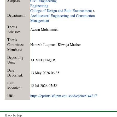
Subjects:
Civil Engineering
Engineering
College of Design and Built Environment
>
Department:
Architectural Engineering and Construction
Management
Thesis
Awsan Mohammed
Advisor:
Thesis
Committee
Hamzah Luqman
,
Khwaja Mazher
Members:
Depositing
AHMED FAQIR
User:
Date
13 May 2026 06:35
Deposited:
Last
12 Jul 2026 07:52
Modified:
URI:
https://eprints.kfupm.edu.sa/id/eprint/144217
Back to top