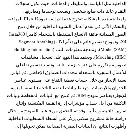
الداخلية مثل اللياسة، والتبليط، والدهانات، حيث تكون سجلات
التقدم غالبًا ذات طابع شخصي ويصعب توحيدها ومعايرتها.
ولمعالجة هذه المشكلة، تقترح هذه الدراسة نموذجًا عمليًا للمراقبة
والتحكم الآلي في تقدم أعمال التشييد الداخلية من خلال دمج
الصور الميدانية فائقة الاتساع الملتقطة باستخدام كاميرا Insta360
X4، ونموذج تقسيم قائم على تعلّم الآلة (Segment Anything
Model (SAM))، ونمذجة معلومات البناء (Building Information
Modeling (BIM)). ويعتمد هذا النهج على تسجيل مشاهدات
تصويرية متكررة على فترات زمنية ثابتة، وتنفيذ تقسيم تفاعلي
للأعمال المنجزة باستخدام محددات الصندوق الإحاطي، ثم قياس
نسبة الإنجاز من خلال حساب تغطية القناع على مستوى عناصر
الجدران والأرضيات. وترتبط بيانات التقدم الناتجة (النسبة المئوية
للإنجاز) بعناصر نموذج BIM، ثم تُدمج مع البيانات المخططة وبيانات
التكلفة من أجل حساب مؤشرات إدارة القيمة المكتسبة وإنتاج
تقارير أداء بصورة آلية. وقد تم التحقق من فاعلية النموذج من خلال
دراسة حالة لمشروع سكني يركّز على أنشطة التشطيبات الداخلية.
وأظهرت النتائج أن البيانات البصرية الميدانية يمكن تحويلها إلى