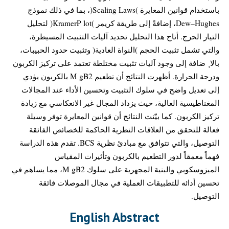
باستخدام قوانين المعايرة )Scaling Laws(، بما في ذلك نموذج
Dew–Hughes، إضافةً إلى طريقة كريمر )KramerP lot( لتحليل
التيار الحرج. أتاح هذا التحليل تحديد آليات التثبيت المسيطرة،
والتي تشمل تثبيت الحجم )النواة العادية( وتثبيت حدود الحبيبات،
بالا ٕ ضافة إلى وجود آليات تثبيت مختلطة تعتمد على تركيز الكربون
ودرجة الحرارة. أظهرت النتائج أن تطعيم M gB2 بالكربون يؤدي
إلى تعديل واضح في سلوك التثبيت وتحسين الأداء عند المجالات
المغناطيسية العالية، حيث يزداد المجال غير الانعكاسي مع زيادة
تركيز الكربون. كما بيّنت النتائج أن قوانين المعايرة توفر وسيلة
فعالة للتحقق من العلاقات النظرية الحاكمة للخصائص الفائقة
التوصيل، والتي تتوافق مع مبادئ نظرية BCS. تقدم هذه الدراسة
فهماً معمقاً لدور التطعيم بالكربون وتأثيرات المقياس
الميزوسكوبي والبنية المجهرية على سلوك M gB2، مما يساهم في
تحسين أدائه للتطبيقات العملية في مجال الموصلات فائقة
التوصيل.
English Abstract