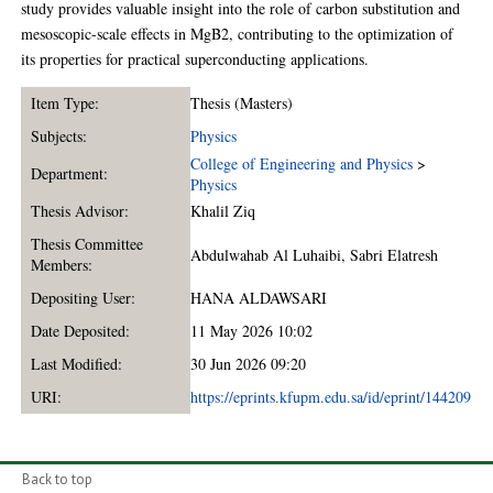
study provides valuable insight into the role of carbon substitution and
mesoscopic-scale effects in MgB2, contributing to the optimization of
its properties for practical superconducting applications.
Item Type:
Thesis (Masters)
Subjects:
Physics
College of Engineering and Physics
>
Department:
Physics
Thesis Advisor:
Khalil Ziq
Thesis Committee
Abdulwahab Al Luhaibi
,
Sabri Elatresh
Members:
Depositing User:
HANA ALDAWSARI
Date Deposited:
11 May 2026 10:02
Last Modified:
30 Jun 2026 09:20
URI:
https://eprints.kfupm.edu.sa/id/eprint/144209
Back to top