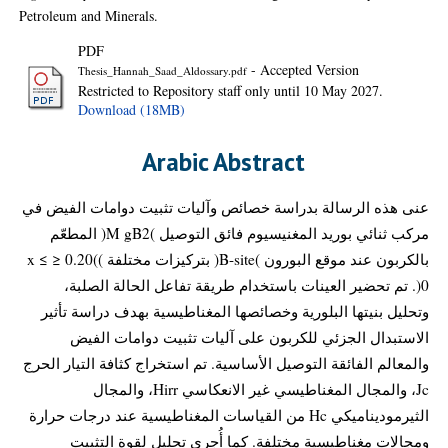
Petroleum and Minerals.
PDF
- Accepted Version
Thesis_Hannah_Saad_Aldossary.pdf
Restricted to Repository staff only until 10 May 2027.
Download (18MB)
Arabic Abstract
عنى هذه الرسالة بدراسة خصائص وآليات تثبيت دوامات الفيض في
مركب ثنائي بوريد المغنيسيوم فائق التوصيل )M gB2( المطعّم
بالكربون عند موقع البورون )B-site( بتركيزات مختلفة ))0.20 ≤ x ≤
0(. تم تحضير العينات باستخدام طريقة تفاعل الحالة الصلبة،
وتحليل بنيتها البلورية وخصائصها المغناطيسية بهدف دراسة تأثير
الاستبدال الجزئي للكربون على آليات تثبيت دوامات الفيض
والمعالم الفائقة التوصيل الأساسية. تم استخراج كثافة التيار الحرج
Jc، والمجال المغناطيسي غير الانعكاسي Hirr، والمجال
الثيرموديناميكي Hc من القياسات المغناطيسية عند درجات حرارة
ومجالات مغناطيسية مختلفة. كما أُجري تحليل لقوة التثبيت