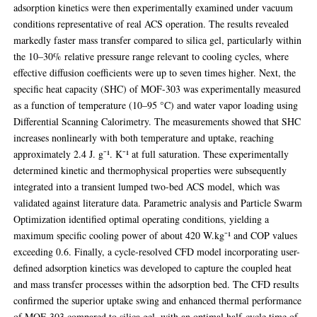
adsorption kinetics were then experimentally examined under vacuum
conditions representative of real ACS operation. The results revealed
markedly faster mass transfer compared to silica gel, particularly within
the 10–30% relative pressure range relevant to cooling cycles, where
effective diffusion coefficients were up to seven times higher. Next, the
specific heat capacity (SHC) of MOF-303 was experimentally measured
as a function of temperature (10–95 °C) and water vapor loading using
Differential Scanning Calorimetry. The measurements showed that SHC
increases nonlinearly with both temperature and uptake, reaching
approximately 2.4 J. g⁻¹. K⁻¹ at full saturation. These experimentally
determined kinetic and thermophysical properties were subsequently
integrated into a transient lumped two-bed ACS model, which was
validated against literature data. Parametric analysis and Particle Swarm
Optimization identified optimal operating conditions, yielding a
maximum specific cooling power of about 420 W.kg⁻¹ and COP values
exceeding 0.6. Finally, a cycle-resolved CFD model incorporating user-
defined adsorption kinetics was developed to capture the coupled heat
and mass transfer processes within the adsorption bed. The CFD results
confirmed the superior uptake swing and enhanced thermal performance
of MOF-303 compared to silica gel, with an optimal half-cycle time of