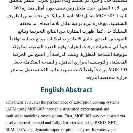
من الأداء الفعلي، حيث سُجّل زمن نصف دورة أمثل مقداره 360
ثانية لـ MOF-303 مقابل 600 ثانية للسيليكا جل تحت نفس الظروف
التشغيلية، مع قدرة تبريد نوعية تعادل ثلاثة أضعاف ما تحققه
السيليكا جل. كما أظهرت المقارنة بين النتائج التجريبية ونتائج
النموذجين العددي احادى الابعاد و ديناميكيات موائع حسابية توافقاً
جيداً في منحنيات درجات الحرارة وقيم القدرة النوعية، مما يؤكد
موثوقية النمذجة المطوّرة. وتثبت الدراسة أن الدمج بين الحركية
المحسّنة، والتوصيف الحراري الدقيق، والنمذجة المتكاملة يجعل
MOF-303 مرشحاً واعداً لأنظمة تبريد عالية الكفاءة تعمل بمصادر
حرارة منخفضة الدرجة.
English Abstract
This thesis evaluates the performance of adsorption cooling systems
(ACS) using MOF-303 through a structured experimental and
multiscale modeling investigation. First, MOF-303 was synthesized via
a solvothermal method and fully characterized using PXRD, BET,
SEM, TGA, and dynamic vapor sorption analyses. Its water vapor