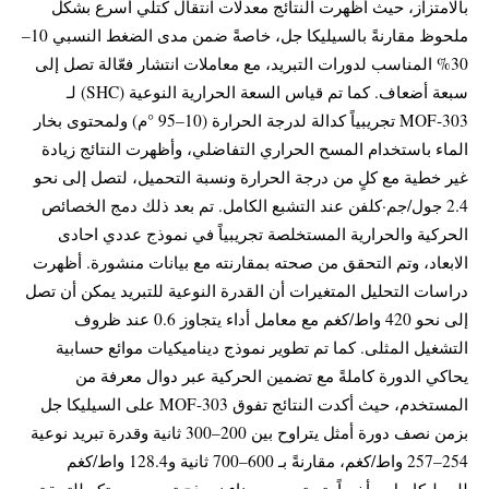
بالامتزاز، حيث أظهرت النتائج معدلات انتقال كتلي أسرع بشكل
ملحوظ مقارنةً بالسيليكا جل، خاصةً ضمن مدى الضغط النسبي 10–
30% المناسب لدورات التبريد، مع معاملات انتشار فعّالة تصل إلى
سبعة أضعاف. كما تم قياس السعة الحرارية النوعية (SHC) لـ
MOF-303 تجريبياً كدالة لدرجة الحرارة (10–95 °م) ولمحتوى بخار
الماء باستخدام المسح الحراري التفاضلي، وأظهرت النتائج زيادة
غير خطية مع كلٍ من درجة الحرارة ونسبة التحميل، لتصل إلى نحو
2.4 جول/جم·كلفن عند التشبع الكامل. تم بعد ذلك دمج الخصائص
الحركية والحرارية المستخلصة تجريبياً في نموذج عددي احادى
الابعاد، وتم التحقق من صحته بمقارنته مع بيانات منشورة. أظهرت
دراسات التحليل المتغيرات أن القدرة النوعية للتبريد يمكن أن تصل
إلى نحو 420 واط/كغم مع معامل أداء يتجاوز 0.6 عند ظروف
التشغيل المثلى. كما تم تطوير نموذج ديناميكيات موائع حسابية
يحاكي الدورة كاملةً مع تضمين الحركية عبر دوال معرفة من
المستخدم، حيث أكدت النتائج تفوق MOF-303 على السيليكا جل
بزمن نصف دورة أمثل يتراوح بين 200–300 ثانية وقدرة تبريد نوعية
254–257 واط/كغم، مقارنةً بـ 600–700 ثانية و128.4 واط/كغم
للسيليكا جل. وأخيراً، تم تصميم وبناء نموذج تجريبي مبتكر للتحقق