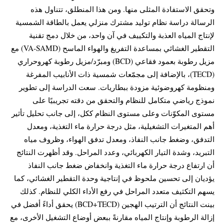
وتحقق الاستفادة المثلى منها. ومن هذا المنطلق، تتناول هذه
الرسالة دراسة نظام توليد مشترك منزلي يعمل بالطاقة الشمسية
لإنتاج المياه العذبة والتكييف في آن واحد، من خلال دمج تقنية
التقطير الغشائي بمساعدة التفريغ والهواء الماسح (VA-SAMD) مع
مزيل رطوبة بعمود فقاعي (BCD) ومبرّد/مزيل رطوبة كهروحراري
(TECD)، بالإضافة إلى مجمّعات شمسية ذات الأنابيب المفرغة
ومنظومة كهروضوئية مزودة ببطاريات. سعت الدراسة إلى تطوير
نموذج رياضي متكامل للنظام والتحقق من دقته تجريبيًا على
مستوى المكوّنات وعلى مستوى النظام ككل، إلى جانب تحليل تأثير
أهم المتغيرات التشغيلية، مثل درجة حرارة ماء التغذية، ومعدل
التدفق، وضغط جانب النفاذ، ومعدل تدفق الهواء، وظروف مياه
التبريد، وشدة التيار الكهربائي، وعدد المراحل. وقد أظهرت النتائج
أن ارتفاع درجة حرارة ماء التغذية وانخفاض ضغط جانب النفاذ
يؤديان إلى تحسين ملحوظ في إنتاجية وحدة التقطير الغشائي، كما
يسهم التكثيف متعدد المراحل في رفع الأداء الكلي للنظام. كذلك
بينت النتائج أن الترتيب الهجين (BCD+TECD) يحقق أداءً أفضل في
إزالة الرطوبة وإنتاج المياه مقارنةً ببعض أوضاع التشغيل الأخرى، مع