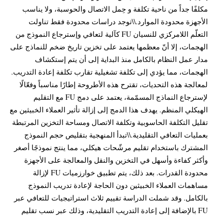
مكلفًا جداً من ناحية تكلفة و حِمل الاتصال والحوسبة، ولا يناسب
الأجهزة محدودة الموارد.\\توجد دراسات محدودة فقط تناولت
التعلّم اللامركزي للنسيان FU كآلية لتعافي وإسترجاع النموذج من
الهجمات، إلا أنّ معظمها يعتمد على تخزين تاريخ ضخم للنماذج على
مدار عمل النظام بالكامل منذ البداية إلى أن يتم إستكشاف
الهجمات، مما يؤدي إلى تكلفة تشغيلية تقارب تكلفة إعادة التدريب.
لمعالجة هذه التحديات، تقترح هذه الأطروحة إطارًا مناسباً وفعّالًا
لإسترجاع النماذج المسمّمة، يعتمد على دمج FU مع التقليم
الهيكلي المنظم. يهدف هذا الدمج إلى إزالة تأثير العملاء الخبيثين مع
تقليل التكلفة الحاسوبية وتكلفة الاتصال ومساحة التخزين المرتبطة
بعمليات التعافي التقليدية.\\تبدأ المنهجية بتقليص حجم النموذج
المشترك باستخدام تقليم مرشّحات هيكلي، مما ينتج نموذجًا أصغر
وأكثر كفاءة وأسهل في التخزين والنقل والمعالجة على الأجهزة
محدودة القدرات. بعد ذلك، يتم تطبيق خوارزميات FU لإزالة
مساهمات العملاء الخبيثين دون الحاجة لإعادة تدريب النموذج
بالكامل. وقد شملت الدراسة تقييم ثلاث استراتيجيات للتعافي عبر
FU بالإضافة إلى إعادة التدريب التقليدية، وذلك عبر نسب تقليم