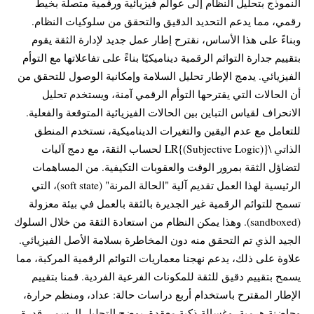
النموذج بتحليل النظام إلى عوالم فيزيائية ورقمية متصلة بخيط
رقمي، مما يدعم التحديد الدقيق والتحقق من سلوكيات النظام.
وبناءً على هذا الأساس، نقترح إطار عمل جديد لإدارة الثقة يقوم
بتقييم جدارة التوائم الرقمية ديناميكيًا بناءً على تفاعلاتها مع التوأم
الفيزيائي. يدمج الإطار تحليل السلامة وإمكانية الوصول للتحقق من
أن الحالات التي يقترحها التوأم الرقمي آمنة، ويستخدم تحليل
الانحراف لقياس التباين بين الحالات الفيزيائية المتوقعة والفعلية.
للتعامل مع عدم اليقين والتغيرات الديناميكية، نستخدم المنطق
الذاتي \LR{(Subjective Logic)} لحساب الثقة، مع دمج آليات
لتضاؤل الثقة بمرور الوقت والعقوبات التكيفية. من المساهمات
الرئيسية لهذا العمل تقديم آلية "الحالة المرنة" (soft state)، التي
تسمح للتوائم الرقمية غير الجديرة بالثقة بالعمل في بيئة معزولة
(sandboxed). وهذا يمكن النظام من استعادة الثقة من خلال السلوك
الجيد الذي تم التحقق منه دون المخاطرة بسلامة الأصل الفيزيائي.
علاوة على ذلك، يدعم نهجنا معماريات التوائم الرقمية المركبة، مما
يسمح بتقييم دقيق للثقة للمكونات الفرعية الفردية. قمنا بتقييم
الإطار المقترح باستخدام أربع دراسات حالة: عداد، ومنظم حرارة،
وحاضنة هرمية، وغسالة ذكية معقدة. يوضح التحليل الرسمي قدرة