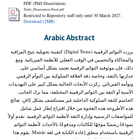
PDF (PhD Dissertation)
Turki_Dissertation-Final.pdf
Restricted to Repository staff only until 30 March 2027.
Download (2MB)
Arabic Abstract
برزت التوائم الرقمية (Digital Twins) كتقنية تحويلية تتيح المراقبة
والمحاكاة والتحسين في الوقت الفعلي للأنظمة الفيزيائية. ومع
ذلك، فإن موثوقية التوائم الرقمية تعتمد بشكل أساسي على
جدارتها بالثقة، وخاصة دقة العلاقة السلوكية بين التوأم الرقمي
وتوأمه الفيزيائي. ركزت الأبحاث الحالية بشكل كبير على التهديدات
الأمنية أو الثقة بين التوائم الرقمية المختلفة، مما ترك الجانب
الحاسم للثقة السلوكية الداخلية غير مستكشف بشكل كافٍ. تعالج
هذه الأطروحة هذه الفجوة من خلال اقتراح إطار عمل شامل
للمواصفات الرسمية وإدارة الثقة لأنظمة التوائم الرقمية. نقدم أولاً
نموذجًا رسميًا موجهًا للكائنات ومدفوعًا بالأحداث لأنظمة التوائم
الرقمية باستخدام منطق إعادة الكتابة في لغة Maude. يقوم هذا