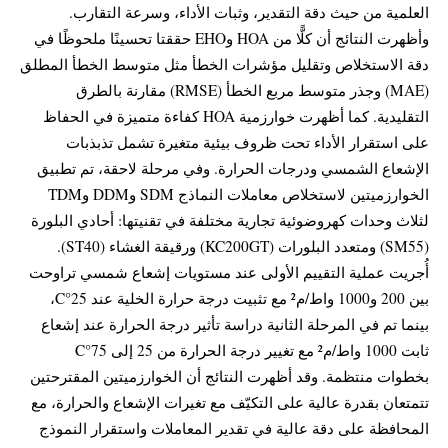
العلمية من حيث دقة التقدير، وثبات الأداء، وسرعة التقارب.
وأظهرت النتائج أن كلًّا من HOA وEHO حققتا تحسينًا ملحوظًا في
دقة الاستخلاص وتقليل مؤشرات الخطأ مثل متوسط الخطأ المطلق
(MAE) وجذر متوسط مربع الخطأ (RMSE) مقارنة بالطرق
التقليدية. كما أظهرت خوارزمية HOA كفاءة متميزة في الحفاظ
على استقرار الأداء تحت ظروف بيئية متغيرة تشمل تذبذبات
الإشعاع الشمسي ودرجات الحرارة. وفي مرحلة لاحقة، تم تطبيق
الخوارزميتين لاستخلاص معاملات النماذج SDM وDDM وTDM
لثلاث وحدات كهروضوئية تجارية مختلفة في تقنيتها: أحادي البلورة
(SM55) ومتعدد البلورات (KC200GT) ورقيقة الغشاء (ST40).
أُجريت عملية التقييم الأولى عند مستويات إشعاع شمسي تراوحت
بين 200 و1000 واط/م² مع تثبيت درجة حرارة الخلية عند 25°C،
بينما تم في المرحلة الثانية دراسة تأثير درجة الحرارة عند إشعاع
ثابت 1000 واط/م² مع تغيير درجة الحرارة من 25 إلى 75°C
بخطوات منتظمة. وقد أظهرت النتائج أن الخوارزميتين المقترحتين
تتمتعان بقدرة عالية على التكيّف مع تغيرات الإشعاع والحرارة، مع
المحافظة على دقة عالية في تقدير المعاملات واستقرار النموذج