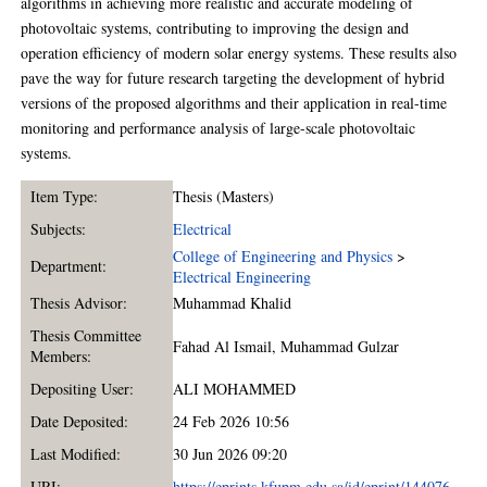
algorithms in achieving more realistic and accurate modeling of
photovoltaic systems, contributing to improving the design and
operation efficiency of modern solar energy systems. These results also
pave the way for future research targeting the development of hybrid
versions of the proposed algorithms and their application in real-time
monitoring and performance analysis of large-scale photovoltaic
systems.
Item Type:
Thesis (Masters)
Subjects:
Electrical
College of Engineering and Physics
>
Department:
Electrical Engineering
Thesis Advisor:
Muhammad Khalid
Thesis Committee
Fahad Al Ismail
,
Muhammad Gulzar
Members:
Depositing User:
ALI MOHAMMED
Date Deposited:
24 Feb 2026 10:56
Last Modified:
30 Jun 2026 09:20
URI:
https://eprints.kfupm.edu.sa/id/eprint/144076