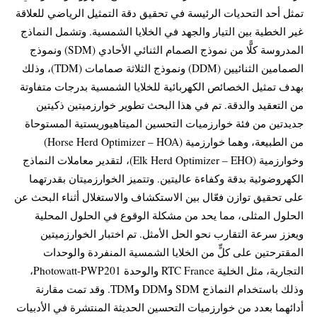
تمثل أحد التحديات الرئيسة في تحقيق دقة التمثيل الرياضي للعلاقة
غير الخطية بين التيار والجهد في الخلايا الشمسية. وتشمل النماذج
المدروسة كلًّا من نموذج الصمام الثنائي الأحادي (SDM) ونموذج
الصمامين الثنائيين (DDM) ونموذج الثلاثة صمامات (TDM)، وذلك
بهدف تمثيل الخصائص الكهربائية للخلايا الشمسية بدرجات متفاوتة
من التعقيد والدقة. تم في هذا البحث تطوير خوارزميتين ذكيتين
جديدتين من فئة خوارزميات التحسين الميتاهيوريستية المستوحاة
من الطبيعة، وهما خوارزمية (Horse Herd Optimizer – HOA)
وخوارزمية (Elk Herd Optimizer – EHO)، لتقدير معاملات النماذج
الكهروضوئية بدقة وكفاءة عاليتين. وتتميز الخوارزميتان بقدرتهما
على تحقيق توازن فعّال بين الاستكشاف والاستغلال أثناء البحث عن
الحلول المثلى، مما يحد من مشكلة الوقوع في الحلول المحلية
ويعزز سرعة التقارب نحو الحل الأمثل. تم اختبار الخوارزميتين
المقترحتين على كلٍّ من الخلايا الشمسية المنفردة والوحدات
التجارية، مثل الخلية RTC France والوحدة Photowatt-PWP201،
وذلك باستخدام النماذج SDM وDDM وTDM. وقد تمت مقارنة
أدائهما بعدد من خوارزميات التحسين الحديثة المنتشرة في الأدبيات