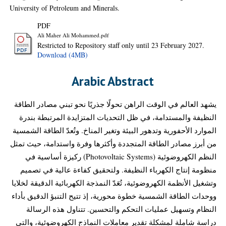
University of Petroleum and Minerals.
PDF
Ali Maher Ali Mohammed.pdf
Restricted to Repository staff only until 23 February 2027.
Download (4MB)
Arabic Abstract
يشهد العالم في الوقت الراهن تحولًا جذريًا نحو تبني مصادر الطاقة
النظيفة والمستدامة، في ظل التحديات المتزايدة المرتبطة بندرة
الموارد الأحفورية وتدهور البيئة وتغير المناخ. وتُعدّ الطاقة الشمسية
من أبرز مصادر الطاقة المتجددة وأكثرها وفرة واستدامة، حيث تمثل
النظم الكهروضوئية (Photovoltaic Systems) ركيزة أساسية في
منظومة إنتاج الكهرباء النظيفة. ولتحقيق كفاءة عالية في تصميم
وتشغيل الأنظمة الكهروضوئية، تُعَدّ النمذجة الكهربائية الدقيقة لخلايا
ووحدات الطاقة الشمسية خطوة محورية، إذ تتيح التنبؤ الدقيق بأداء
النظام وتسهيل عمليات التحكم والتحسين. تتناول هذه الرسالة
دراسة شاملة لمشكلة تقدير معاملات النماذج الكهروضوئية، والتي