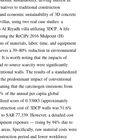
atives to traditional construction
 and economic sustainability of 3D concrete
villas, using two real case studies: a
 Al Riyadh villa utilizing 3DCP. A life
using the ReCiPe 2016 Midpoint (H)
ts of materials, labor, time, and equipment
hieves a 39–80% reduction in environmental
 It is worth noting that the impacts of
 re-source scarcity were significantly
ional walls. The results of a standardized
s the predominant impact of conventional
eaning that the carcinogen emissions from
% of the annual per capita global
dized score of 0.33883 (approximately
onstruction cost of 3DCP walls was 51.6%
 to SAR 77,339. However, a detailed cost
uipment expenses — rising by 94% due to
 areas. Specifically, raw material costs were
nstruction period and fewer workforce