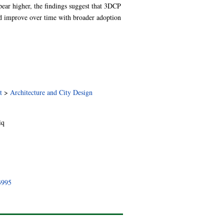
ear higher, the findings suggest that 3DCP
uld improve over time with broader adoption
t
>
Architecture and City Design
iq
3995