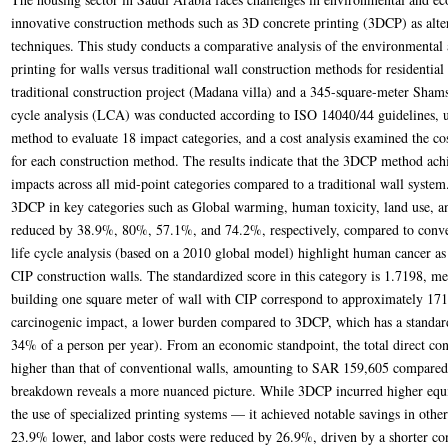
innovative construction methods such as 3D concrete printing (3DCP) as altern
techniques. This study conducts a comparative analysis of the environmental
printing for walls versus traditional wall construction methods for residential 
traditional construction project (Madana villa) and a 345-square-meter Shams
cycle analysis (LCA) was conducted according to ISO 14040/44 guidelines, 
method to evaluate 18 impact categories, and a cost analysis examined the cos
for each construction method. The results indicate that the 3DCP method ac
impacts across all mid-point categories compared to a traditional wall system.
3DCP in key categories such as Global warming, human toxicity, land use, and
reduced by 38.9%, 80%, 57.1%, and 74.2%, respectively, compared to convent
life cycle analysis (based on a 2010 global model) highlight human cancer a
CIP construction walls. The standardized score in this category is 1.7198, m
building one square meter of wall with CIP correspond to approximately 171
carcinogenic impact, a lower burden compared to 3DCP, which has a standar
34% of a person per year). From an economic standpoint, the total direct c
higher than that of conventional walls, amounting to SAR 159,605 compared
breakdown reveals a more nuanced picture. While 3DCP incurred higher eq
the use of specialized printing systems — it achieved notable savings in other
23.9% lower, and labor costs were reduced by 26.9%, driven by a shorter co