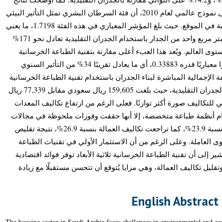
تحليل دورة الحياة المعياري، المعتمد على نموذج عالمي لعام 2010، أن فئة السرطان البشري تمثل التأثير البيئي
السائد في جدران البناء التقليدي المصبوبة في الموقع. حيث بلغ المؤشر المعياري في هذه الفئة 1.7198، ما يعني
أن الانبعاثات المسرطِنة الناتجة عن بناء متر مربع واحد من الجدار باستخدام الجدران التقليدية تعادل نحو 171%
ى العالم. ويُعد هذا العبء أعلى مقارنة بتقنية الطباعة الخرسانية
ثلاثية الأبعاد للجدران، التي سجلت مؤشرًا معياريًا قدره 0.33883، أي ما يعادل تقريبًا 34% من التأثير السنوي
فة الإجمالية المباشرة لبناء الجدران باستخدام تقنية الطباعة الخرسانية
ثلاثية الأبعاد زيادة بنسبة 51.6% مقارنة بالجدران التقليدية، حيث بلغت 159,605 ريال سعودي مقابل 77,339 ريال
 للتكاليف صورة أكثر توازنًا. فعلى الرغم من ارتفاع تكاليف المعدات
بة 94% نتيجة استخدام أنظمة طباعة متخصصة، إلا أنها حققت وفورات ملحوظة في مجالات
أخرى، إذ انخفضت تكاليف المواد الخام بنسبة 23.9%، كما تراجعت تكاليف العمالة بنسبة 26.9%، نتيجة تقليص
وى العاملة. وعلى الرغم من أن الاستثمار الأولي في تقنيات الطباعة
 تشير إلى أن تقنية الطباعة الخرسانية ثلاثية الأبعاد توفر فوائد اقتصادية
ليل تكاليف العمالة، وهي مزايا يُتوقع أن تتحسن مستقبلًا مع زيادة
English Abstract
The housing sector in Saudi Arabia faces challenges in environmental and econ