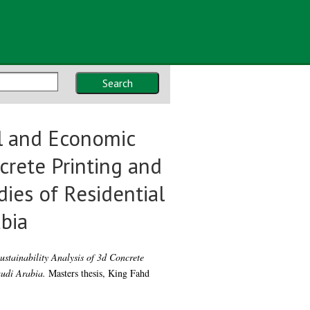
Search
l and Economic
ncrete Printing and
ies of Residential
abia
tainability Analysis of 3d Concrete
audi Arabia.
Masters thesis, King Fahd