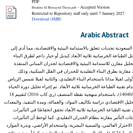
PDF
- Accepted Version
Ibrahim Al Huwayml Thesis.pdf
Restricted to Repository staff only until 7 January 2027.
Download (8MB)
Arabic Abstract
لسعودية تحديات تتعلق بالاستدامة البيئية والاقتصادية، مما أدى إلى
ل الطباعة الخرسانية ثلاثية الأبعاد كبديل أو خيار داعم لطرق البناء
حليل مقارن للاستدامة البيئية والاقتصادية لجدران المباني المنفذة
د مقارنة بطرق البناء التقليدية للجدران في الفلل السكنية، وذلك
لى لفيلا مدانا باستخدام البناء التقليدي، والثانية لفيلا شمس الرياض
ها باستخدام تقنية الطباعة الخرسانية ثلاثية الأبعاد. تم إجراء تحليل دورة الحياة
وفقًا لإرشادات المواصفة الدولية (ايزو14040/44)، باستخدام منهجية نقطة المنصف (ري كاب 2016) لتقييم 18
حليل الاقتصادي دراسة تكاليف المواد، والعمالة، ومدة التنفيذ، والمعدات
قنية الطباعة الخرسانية ثلاثية الأبعاد تحقق انخفاضًا في التأثيرات
 39% و80% عبر جميع فئات التأثير مقارنة بنظام الجدران التقليدي. كما لوحظ أن التأثيرات
 الاحترار العالمي، والسمية البشرية، واستخدام الأراضي، وندرة الموارد
قد انخفضت بنسبة 38.9%، و80%، و57.1%، و74.2% على التوالي مقارنة بالجدران التقليدية. كما أوضحت نتائج