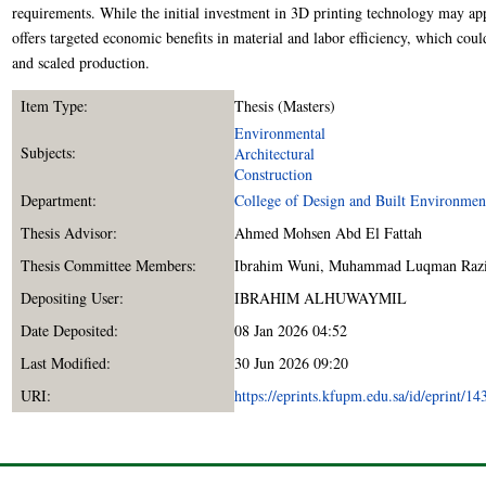
requirements. While the initial investment in 3D printing technology may app
offers targeted economic benefits in material and labor efficiency, which co
and scaled production.
Item Type:
Thesis (Masters)
Environmental
Subjects:
Architectural
Construction
Department:
College of Design and Built Environmen
Thesis Advisor:
Ahmed Mohsen Abd El Fattah
Thesis Committee Members:
Ibrahim Wuni
,
Muhammad Luqman Raz
Depositing User:
IBRAHIM ALHUWAYMIL
Date Deposited:
08 Jan 2026 04:52
Last Modified:
30 Jun 2026 09:20
URI:
https://eprints.kfupm.edu.sa/id/eprint/14