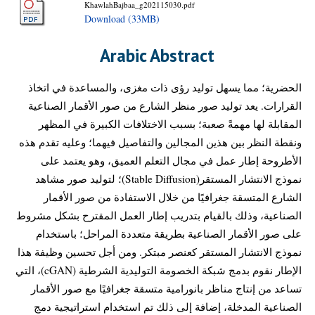
KhawlahBajbaa_g202115030.pdf
Download (33MB)
Arabic Abstract
الحضرية؛ مما يسهل توليد رؤى ذات مغزى، والمساعدة في اتخاذ
القرارات. يعد توليد صور منظر الشارع من صور الأقمار الصناعية
المقابلة لها مهمةً صعبة؛ بسبب الاختلافات الكبيرة في المظهر
ونقطة النظر بين هذين المجالين والتفاصيل فيهما؛ وعليه تقدم هذه
الأطروحة إطار عمل في مجال التعلم العميق، وهو يعتمد على
نموذج الانتشار المستقر(Stable Diffusion)؛ لتوليد صور مشاهد
الشارع المتسقة جغرافيًا من خلال الاستفادة من صور الأقمار
الصناعية، وذلك بالقيام بتدريب إطار العمل المقترح بشكل مشروط
على صور الأقمار الصناعية بطريقة متعددة المراحل؛ باستخدام
نموذج الانتشار المستقر كعنصر مبتكر. ومن أجل تحسين وظيفة هذا
الإطار نقوم بدمج شبكة الخصومة التوليدية الشرطية (cGAN)، التي
تساعد من إنتاج مناظر بانورامية متسقة جغرافيًا مع صور الأقمار
الصناعية المدخلة، إضافة إلى ذلك تم استخدام استراتيجية دمج