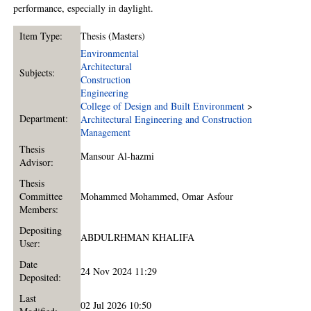
performance, especially in daylight.
Item Type:
Thesis (Masters)
Environmental
Architectural
Subjects:
Construction
Engineering
College of Design and Built Environment
>
Department:
Architectural Engineering and Construction
Management
Thesis
Mansour Al-hazmi
Advisor:
Thesis
Committee
Mohammed Mohammed
,
Omar Asfour
Members:
Depositing
ABDULRHMAN KHALIFA
User:
Date
24 Nov 2024 11:29
Deposited:
Last
02 Jul 2026 10:50