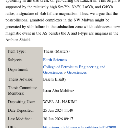
upwelling in the slab break off gab during the Ediacaran. This origin is
supported by the relatively high Sm/Yb, Nb/Y, La/Yb, and Gd/Yb
ratios, a signature of slab failure magmatism. Thus, we argue that the
postcollisional granitoid complexes in the NW Midyan might be
generated by slab failure in the subduction zone which addresses a new
magmatic event in the AS besides the A and I-type arc magmas in the
Arabian Shield.
Item Type:
Thesis (Masters)
Subjects:
Earth Sciences
College of Petroleum Engineering and
Department:
Geosciences
>
Geosciences
Thesis Advisor:
Basem Elsafty
Thesis Committee
Israa Abu Mahfouz
Members:
Depositing User:
WAFA AL-HAKIMI
Date Deposited:
25 Jun 2024 11:49
Last Modified:
30 Jun 2026 09:17
URI:
https://eprints.kfupm.edu.sa/id/eprint/142980