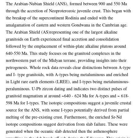
The Arabian-Nubian Shield (ANS), formed between 900 and 550 Ma
through the accretion of Neoproterozoic juvenile crust. This began with
the breakup of the supercontinent Rodinia and ended with the
amalgamation of eastern and western Gondwana in the Cambrian age.
The Arabian Shield (AS)representing one of the largest alkaline
granitoids on Earth experienced final accretion and consolidation
followed by the emplacement of within-plate alkaline plutons around
640-550 Ma. This study focuses on the granitoid complexes in the
northwestern part of the Midyan terrane, providing insights into their
petrogenesis. Whole rock data reveals clear distinctions between A-type
and I- type granitoids, with A-types being metaluminous and enriched
in Light rare earth elements (LREE), and I-types being metaluminous-
peraluminous. U-Pb zircon dating and indicates two distinct pulses of
granitoid magmatism at around ~640 - 624 Ma for A-types and ~ 618-
598 Ma for I-types. The isotopic compositions suggest a juvenile crustal
source for the ANS, with some I-types potentially derived from partial
melting of the pre-existing crust. Furthermore, the enriched Sr-Nd
isotope compositions suggest derivation from slab failure. These were
generated when the oceanic slab detected then the asthenosphere