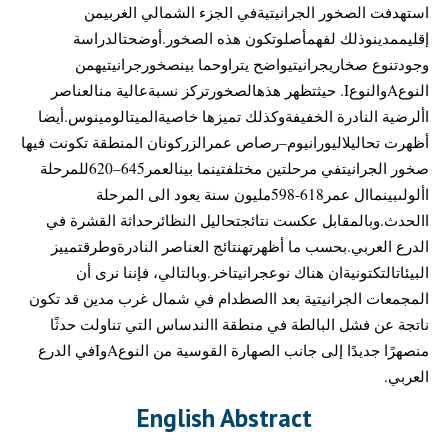
استهدفت الصخور الجرانيتيةفي الجزء الشمالي الغربيمن
إقليممدينوذلك لفهمأصلوتكون هذه الصخور.أوضحتالدراسة
وجودتنوع صخاريجرانيتيواضح يتراوحما بينصخورجرانيتيهمن
النوعAوالنوعI. حيثتظهر هذهالصخورتركز نسبةعالية منالعناصر
األرضية النادرة الخفيفةوكذلك تميزها خاصيةالميتالومينوس.أيضا
أظهرت تحاليلاليورانيوم–رصاص عمرالزركونان المنطقة تكونت فيها
صخور الجرانيتفي مرحلتين مختلفتينما بينالعمر645–620للمرحلة
األولىبينماال عمر618-598مليون سنة يعود الى المرحلة
االحدث.وبالمقابل عكست نتائجتحاليل النظائرحداثة القشرة في
الدرع العربي.بحسب ما أظهرتهنتائج العناصر النادرةوطرقتمييز
البيئاتالتكتونيةان هناك نوعجرانيتاخر.وبالتالي، فإننا نرى أن
المجمعات الجرانيتية بعد االصطدام في شمال غرب مدين قد تكون
ناتجة عن فشل البالطة في منطقة االندساس التي تناولت حدثًا
منصهرًا جديدًا إلى جانب الصهارة القوسية من النوعAوIفي الدرع
العربي.
English Abstract