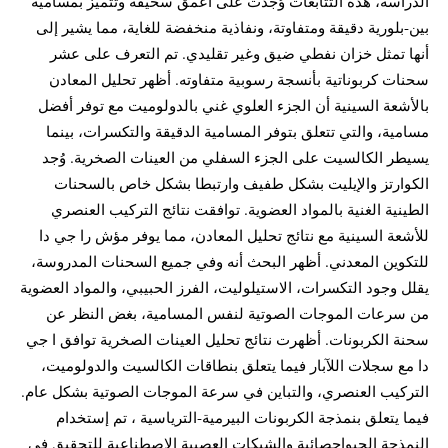
الدراسة، هذه التتابعات وُجدت على أعمق سحيقة وتتميز بمسامية
بين-بلورية دقيقة ومتفاوتة، ونفاذية منخفضة للغاية، مما يشير إلى
أنها تمثل خزان نفطي ضيق وغير تقليدي. تم التعرف على عشر
سحنات كربوناتية بأنسجة رسوبية متفاوته. أظهر تحليل المعادن
بالأشعة السينية أن الجزء العلوي غني بالدولوميت مع توفر أفضل
مسامية، والتي تتعلق بتوفر المسامية الدقيقة والتكسرات، بينما
يسيطر الكالسيت على الجزء السفلي من العينات الصخرية. وُجد
الكوارتز والإيليت بشكل طفيف وارتبطا بشكل خاص بالسحنات
الطينية الغنية بالمواد العضوية. توافقت نتائج التركيب العنصري
للأشعة السينية مع نتائج تحليل المعادن، مما يوفر مؤش را جي دا
للتكوين المعدني. أظهر البحث أنه وفي جميع السحنات المدروسة،
يقلل وجود التكسرات، الاستيلوليت، الفرز الحبيبي، والمواد العضوية
من سرعات الموجات الصوتية لنفس المسامية، بغض النظر عن
سحنة الكربونات. أظهرت نتائج تحليل العينات الصخرية توافق ا جي
دا مع سجلات اللآبار فيما يتعلق بنطاقات الكالسيت والدولوميت،
التركيب العنصري، والتباين في سرعة الموجات الصوتية بشكل عام.
فيما يتعلق بنمذجة الكربونات البيرمية-الترياسية ، تم إستخدام
النمذجة الجيوإحصائية والشبكات العصبية الإصطناعية للتحقيق في