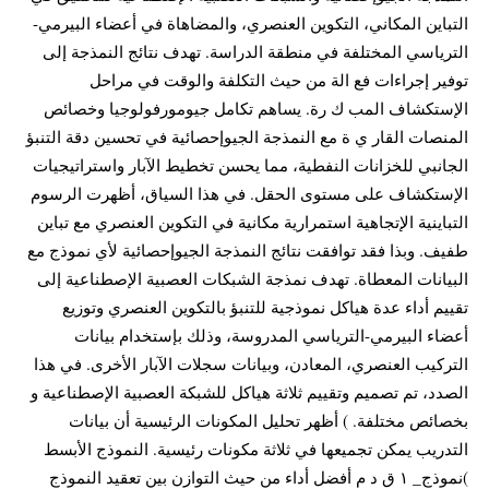
التباين المكاني، التكوين العنصري، والمضاهاة في أعضاء البيرمي-
الترياسي المختلفة في منطقة الدراسة. تهدف نتائج النمذجة إلى
توفير إجراءات فع الة من حيث التكلفة والوقت في مراحل
الإستكشاف المب ك رة. يساهم تكامل جيومورفولوجيا وخصائص
المنصات القار ي ة مع النمذجة الجيوإحصائية في تحسين دقة التنبؤ
الجانبي للخزانات النفطية، مما يحسن تخطيط الآبار واستراتيجيات
الإستكشاف على مستوى الحقل. في هذا السياق، أظهرت الرسوم
التباينية الإتجاهية استمرارية مكانية في التكوين العنصري مع تباين
طفيف. وبذا فقد توافقت نتائج النمذجة الجيوإحصائية لأي نموذج مع
البيانات المعطاة. تهدف نمذجة الشبكات العصبية الإصطناعية إلى
تقييم أداء عدة هياكل نموذجية للتنبؤ بالتكوين العنصري وتوزيع
أعضاء البيرمي-الترياسي المدروسة، وذلك بإستخدام بيانات
التركيب العنصري، المعادن، وبيانات سجلات الآبار الأخرى. في هذا
الصدد، تم تصميم وتقييم ثلاثة هياكل للشبكة العصبية الإصطناعية و
بخصائص مختلفة. ) أظهر تحليل المكونات الرئيسية أن بيانات
التدريب يمكن تجميعها في ثلاثة مكونات رئيسية. النموذج الأبسط
)نموذج_ ١ ق د م أفضل أداء من حيث التوازن بين تعقيد النموذج