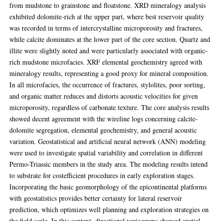
from mudstone to grainstone and floatstone. XRD mineralogy analysis
exhibited dolomite-rich at the upper part, where best reservoir quality
was recorded in terms of intercrystalline microporosity and fractures,
while calcite dominates at the lower part of the core section. Quartz and
illite were slightly noted and were particularly associated with organic-
rich mudstone microfacies. XRF elemental geochemistry agreed with
mineralogy results, representing a good proxy for mineral composition.
In all microfacies, the occurrence of fractures, stylolites, poor sorting,
and organic matter reduces and distorts acoustic velocities for given
microporosity, regardless of carbonate texture. The core analysis results
showed decent agreement with the wireline logs concerning calcite-
dolomite segregation, elemental geochemistry, and general acoustic
variation. Geostatistical and artificial neural network (ANN) modeling
were used to investigate spatial variability and correlation in different
Permo-Triassic members in the study area. The modeling results intend
to substrate for costefficient procedures in early exploration stages.
Incorporating the basic geomorphology of the epicontinental platforms
with geostatistics provides better certainty for lateral reservoir
prediction, which optimizes well planning and exploration strategies on
the field scale. In this context, directional variograms showed spatial