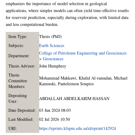
emphasizes the importance of model selection in geological
applications, where simpler models can often yield time-effective results
for reservoir prediction, especially during exploration, with limited data
and less computational burden.
Item Type:
Thesis (PhD)
Subjects:
Earth Sciences
College of Petroleum Engineering and Geosciences
Department:
>
Geosciences
Thesis Advisor:
John Humphrey
Thesis
Mohammad Makkawi
,
Khalid Al-ramadan
,
Michael
Committee
Kaminski
,
Panteleimon Soupios
Members:
Depositing
ABDALLAH ABDELKARIM HASSAN
User:
Date Deposited:
03 Jun 2024 08:03
Last Modified:
02 Jul 2026 10:50
URI:
https://eprints.kfupm.edu.sa/id/eprint/142924