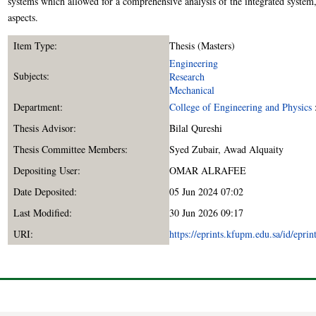
systems which allowed for a comprehensive analysis of the integrated system
aspects.
Item Type:
Thesis (Masters)
Engineering
Subjects:
Research
Mechanical
Department:
College of Engineering and Physics
Thesis Advisor:
Bilal Qureshi
Thesis Committee Members:
Syed Zubair
,
Awad Alquaity
Depositing User:
OMAR ALRAFEE
Date Deposited:
05 Jun 2024 07:02
Last Modified:
30 Jun 2026 09:17
URI:
https://eprints.kfupm.edu.sa/id/epri