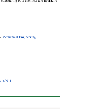
, considering both chemical and hydraulic
>
Mechanical Engineering
nt/142911