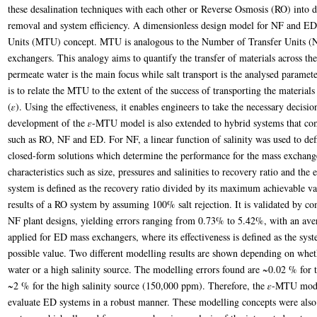
these desalination techniques with each other or Reverse Osmosis (RO) into d
removal and system efficiency. A dimensionless design model for NF and ED 
Units (MTU) concept. MTU is analogous to the Number of Transfer Units (NT
exchangers. This analogy aims to quantify the transfer of materials across 
permeate water is the main focus while salt transport is the analysed paramet
is to relate the MTU to the extent of the success of transporting the materials
(𝜀). Using the effectiveness, it enables engineers to take the necessary decis
development of the 𝜀-MTU model is also extended to hybrid systems that c
such as RO, NF and ED. For NF, a linear function of salinity was used to def
closed-form solutions which determine the performance for the mass exchan
characteristics such as size, pressures and salinities to recovery ratio and the
system is defined as the recovery ratio divided by its maximum achievable v
results of a RO system by assuming 100% salt rejection. It is validated by com
NF plant designs, yielding errors ranging from 0.73% to 5.42%, with an ave
applied for ED mass exchangers, where its effectiveness is defined as the sys
possible value. Two different modelling results are shown depending on whet
water or a high salinity source. The modelling errors found are ~0.02 % for
~2 % for the high salinity source (150,000 ppm). Therefore, the 𝜀-MTU mod
evaluate ED systems in a robust manner. These modelling concepts were also