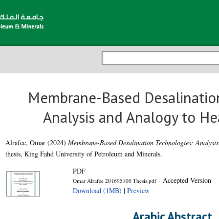
Membrane-Based Desalination
Analysis and Analogy to H
Alrafee, Omar
(2024)
Membrane-Based Desalination Technologies: Analysis
thesis, King Fahd University of Petroleum and Minerals.
PDF
- Accepted Version
Omar Alrafee 201695100 Thesis.pdf
Download (1MB)
|
Preview
Arabic Abstract