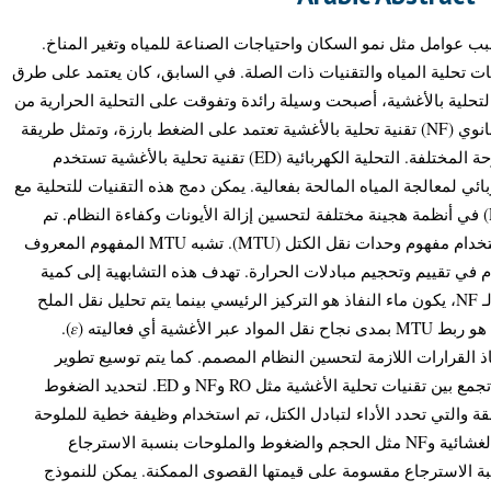
 بسبب عوامل مثل نمو السكان واحتياجات الصناعة للمياه وتغير المناخ
ات تحلية المياه والتقنيات ذات الصلة. في السابق، كان يعتمد على طرق
 التحلية بالأغشية، أصبحت وسيلة رائدة وتفوقت على التحلية الحرارية من
حيث الكفاءة والاستدامة. تعد الترشيح النانوي (NF) تقنية تحلية بالأغشية تعتمد على الضغط بارزة، وتمثل طريقة
متقدمة لمعالجة مصادر المياه ذات الملوحة المختلفة. التحلية الكهربائية (ED) تقنية تحلية بالأغشية تستخدم
ائي لمعالجة المياه المالحة بفعالية. يمكن دمج هذه التقنيات للتحلية مع
بعضها البعض أو مع التناضح العكسي (RO) في أنظمة هجينة مختلفة لتحسين إزالة الأيونات وكفاءة النظام. تم
تطوير نموذج تصميم بُعد لـ NF و ED باستخدام مفهوم وحدات نقل الكتل (MTU). تشبه MTU المفهوم المعروف
باسم عدد وحدات النقل (NTU) قييم وتحجيم مبادلات الحرارة. تهدف هذه التشابهية إلى كمية
نقل المواد عبر أغشية كل تقنية. بالنسبة لـ NF، يكون ماء النفاذ هو التركيز الرئيسي بينما يتم تحليل نقل الملح
في نموذج ED. الهدف من هذه الأطروحة هو ربط MTU بمدى نجاح نقل المواد عبر الأغشية أي فعاليته (𝜀).
اذ القرارات اللازمة لتحسين النظام المصمم. كما يتم توسيع تطوير
نموذج 𝜀-MTU إلى الأنظمة الهجينة التي تجمع بين تقنيات تحلية الأغشية مثل RO وNF و ED. لتحديد الضغوط
 والتي تحدد الأداء لتبادل الكتل، تم استخدام وظيفة خطية للملوحة
في حالة NF. يرتبط النموذج بالخصائص الغشائية وNF مثل الحجم والضغوط والملوحات بنسبة الاسترجاع
والفعالية. تُعرف فعالية نظام NF الاسترجاع مقسومة على قيمتها القصوى الممكنة. يمكن للنموذج