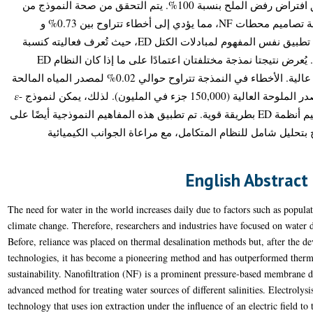
أيضًا إعادة إنتاج نتائج نظام RO عن طريق افتراض رفض الملح بنسبة 100%. يتم التحقق من صحة النموذج من
خلال المقارنة مع البيانات في الأدب لأربعة تصاميم محطات NF، مما يؤدي إلى أخطاء تتراوح بين 0.73% و
5.42%، مع متوسط خطأ قدره 3.9%. يتم تطبيق نفس المفهوم لمبادلات الكتل ED، حيث تُعرف فعاليته كنسبة
نقل النظام على قيمتها القصوى الممكنة. يُعرض نتيجتا نمذجة مختلفتان اعتمادًا على ما إذا كان النظام ED
يتعامل مع مياه مالحة أو مصدر ذو ملوحة عالية. الأخطاء في النمذجة تتراوح حوالي 0.02% لمصدر المياه المالحة
(3500 جزء في المليون) وحوالي 2% لمصدر الملوحة العالية (150,000 جزء في المليون). لذلك، يمكن لنموذج 𝜀-
MTU المطور المساعدة في تصميم وتقييم أنظمة ED بطريقة قوية. تم تطبيق هذه المفاهيم النموذجية أيضًا على
 بتحليل شامل للنظام المتكامل، مع مراعاة الجوانب الكيميائية
English Abstract
The need for water in the world increases daily due to factors such as popul
climate change. Therefore, researchers and industries have focused on water d
Before, reliance was placed on thermal desalination methods but, after the 
technologies, it has become a pioneering method and has outperformed therma
sustainability. Nanofiltration (NF) is a prominent pressure-based membrane d
advanced method for treating water sources of different salinities. Electroly
technology that uses ion extraction under the influence of an electric field to 