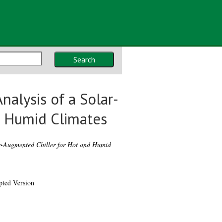
Search
alysis of a Solar-
d Humid Climates
r-Augmented Chiller for Hot and Humid
pted Version