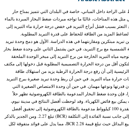
اظ على الراحة داخل المباني، خاصة في البلدان التي تتميز بمناخ حار
مثل هذه المناخات، غالبًا ما تواجه مبردات ضغط البخار المبردة بالماء
التعثر بسبب فشل أبراج التبريد في خفض درجة حرارة ماء التبريد إلى
لضاغط المزيد من الطاقة للحفاظ على قدرة التبريد المطلوبة
ن تبريد مبتكرين ومقارنتهما في هذه الدراسة. الأول هو دمج وحدة تبريد
الشمسية مع برج التبريد، في حين يشتمل الثاني على وحدة ضغط بخار
جيه مياه التبريد الخارجة من برج التبريد إلى مبخر الوحدة الملحقة
لتكون أقل من درجة الحرارة التصميمية المطلوبة قبل دخولها إلى مكثف
الرئيسية إلى أن رفع درجة الحرارة الرطبة يزيد من استهلاك طاقة
حرارة مياه التبريد. في حين أن ربط وحدة تبريد صغيرة ببرج التبريد
 أن قدرتها ونوعها مهمان. في حين أن وحدة الامتصاص الصغيرة التي
، فإن وحدة ضغط البخار المدعومة بالطاقة الكهروضوئية تظهر حلاً
ت تشغيل وحيث يمكن بيع فائض الكهرباء. وقد لوحظت أفضل النتائج في مدينة نيوم
حيث أدى دمج المبرد الرئيسي مع وحدة بقدرة 100 كيلوواط مدعومة بالطاقة الكهروضوئية إلى تحقيق أفضل
صافي قيمة حالية (NPV) تبلغ 216,907$ إلى جانب نسبة الفائدة إلى التكلفة (BCR) تبلغ 2.27. ومن الجدير بالذكر
أن الوحدة بقدرة 50 كيلوواط تبرز بين جميع البدائل حيث تبلغ قيمة BCR 2.28، مما يدل على فوائد متفوقة لكل