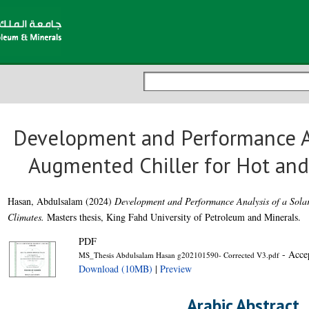
Development and Performance An
Augmented Chiller for Hot an
Hasan, Abdulsalam
(2024)
Development and Performance Analysis of a Sola
Climates.
Masters thesis, King Fahd University of Petroleum and Minerals.
PDF
- Acce
MS_Thesis Abdulsalam Hasan g202101590- Corrected V3.pdf
Download (10MB)
|
Preview
Arabic Abstract