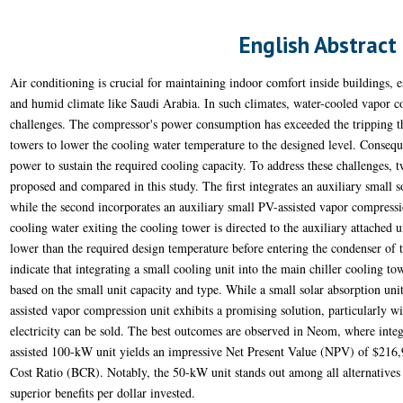
English Abstract
Air conditioning is crucial for maintaining indoor comfort inside buildings, e
and humid climate like Saudi Arabia. In such climates, water-cooled vapor c
challenges. The compressor's power consumption has exceeded the tripping thr
towers to lower the cooling water temperature to the designed level. Consequ
power to sustain the required cooling capacity. To address these challenges,
proposed and compared in this study. The first integrates an auxiliary small s
while the second incorporates an auxiliary small PV-assisted vapor compressi
cooling water exiting the cooling tower is directed to the auxiliary attached u
lower than the required design temperature before entering the condenser of 
indicate that integrating a small cooling unit into the main chiller cooling t
based on the small unit capacity and type. While a small solar absorption unit
assisted vapor compression unit exhibits a promising solution, particularly w
electricity can be sold. The best outcomes are observed in Neom, where integ
assisted 100-kW unit yields an impressive Net Present Value (NPV) of $216
Cost Ratio (BCR). Notably, the 50-kW unit stands out among all alternatives
superior benefits per dollar invested.