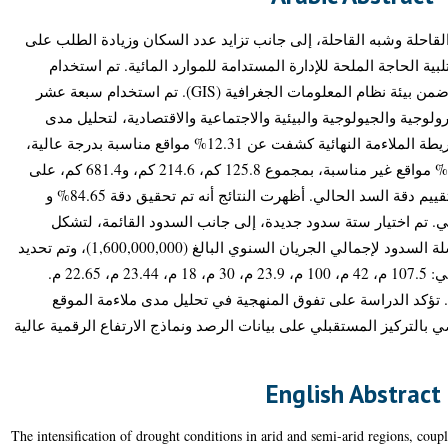
احلة وشبه القاحلة، إلى جانب تزايد عدد السكان وزيادة الطلب على
لبية الحاجة الملحة للإدارة المستدامة للموارد المائية. تم استخدام
نموذج التركيبة الخطية الموزونة (WLC) ضمن بيئة نظام المعلومات الجغرافية (GIS). تم استخدام سبعة عشر
ولوجية والجيولوجية والبيئية والاجتماعية والاقتصادية، لتحليل مدى
ملاءمة موقع السد. وأظهرت النتائج أن خريطة الملاءمة النهائية كشفت عن 12.31% مواقع مناسبة بدرجة عالية،
و21.0% مناسبة بدرجة متوسطة، و66.68% مواقع غير مناسبة، بمجموع 125.8 كم، 214.6 كم، و681.4 كم، على
التوالي. تم استخدام تقييم دقة التجزئة لتقييم دقة السد الحالي. أظهرت النتائج أنه تم تحقيق دقة 84.65% و
88.08% اختيار ستة سدود جديدة، إلى جانب السدود القائمة، لتشكل
سلسلة من ثمانية سدود. تم تحسين سلسلة السدود لإجمالي الجريان السنوي البالغ (1,600,000,000)، وتم تحديد
ارتفاعات السدود النهائية على النحو التالي: 107.5 م، 42 م، 100 م، 23.9 م، 30 م، 18 م، 23.44 م، 22.65 م.
ى رقم 08 على التوالي. تؤكد الدراسة على تفوق المنهجية في تحليل مدى ملاءمة الموقع
لتركيز المستقبلي على بيانات الرصد ونماذج الارتفاع الرقمية عالية
English Abstract
The intensification of drought conditions in arid and semi-arid regions, cou