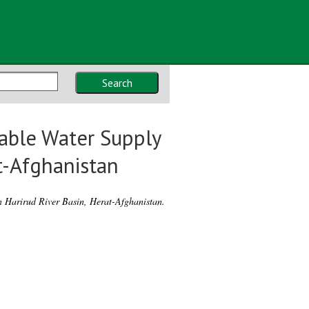
Search
able Water Supply
at-Afghanistan
 Harirud River Basin, Herat-Afghanistan.