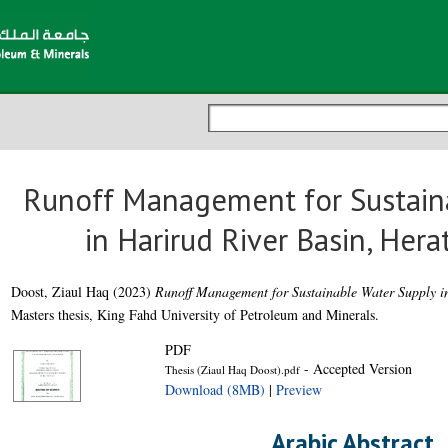
Runoff Management for Sustain
in Harirud River Basin, Her
Doost, Ziaul Haq
(2023)
Runoff Management for Sustainable Water Supply in
Masters thesis, King Fahd University of Petroleum and Minerals.
PDF
- Accepted Version
Thesis (Ziaul Haq Doost).pdf
Download (8MB)
|
Preview
Arabic Abstract