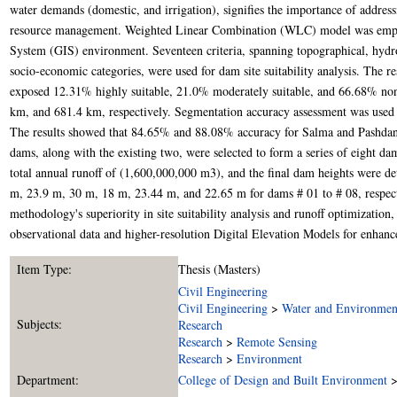
water demands (domestic, and irrigation), signifies the importance of address
resource management. Weighted Linear Combination (WLC) model was empl
System (GIS) environment. Seventeen criteria, spanning topographical, hydro
socio-economic categories, were used for dam site suitability analysis. The res
exposed 12.31% highly suitable, 21.0% moderately suitable, and 66.68% non-
km, and 681.4 km, respectively. Segmentation accuracy assessment was used t
The results showed that 84.65% and 88.08% accuracy for Salma and Pashdan
dams, along with the existing two, were selected to form a series of eight d
total annual runoff of (1,600,000,000 m3), and the final dam heights were d
m, 23.9 m, 30 m, 18 m, 23.44 m, and 22.65 m for dams # 01 to # 08, respect
methodology's superiority in site suitability analysis and runoff optimizatio
observational data and higher-resolution Digital Elevation Models for enhanc
Item Type:
Thesis (Masters)
Civil Engineering
Civil Engineering
>
Water and Environmen
Subjects:
Research
Research
>
Remote Sensing
Research
>
Environment
Department:
College of Design and Built Environment