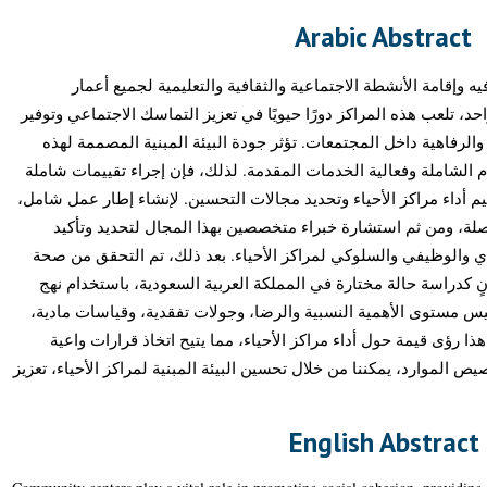
Arabic Abstract
يه وإقامة الأنشطة الاجتماعية والثقافية والتعليمية لجميع أعمار
، تلعب هذه المراكز دورًا حيويًا في تعزيز التماسك الاجتماعي وتوفير
والرفاهية داخل المجتمعات. تؤثر جودة البيئة المبنية المصممة لهذه
الشاملة وفعالية الخدمات المقدمة. لذلك، فإن إجراء تقييمات شاملة
لما بعد الإشغال (POEs) ء مراكز الأحياء وتحديد مجالات التحسين. لإنشاء إطار عمل شامل
صلة، ومن ثم استشارة خبراء متخصصين بهذا المجال لتحديد وتأكيد
 والوظيفي والسلوكي لمراكز الأحياء. بعد ذلك، تم التحقق من صحة
نٍ كدراسة حالة مختارة في المملكة العربية السعودية، باستخدام نهج
يس مستوى الأهمية النسبية والرضا، وجولات تفقدية، وقياسات مادية
 رؤى قيمة حول أداء مراكز الأحياء، مما يتيح اتخاذ قرارات واعية
الموارد، يمكننا من خلال تحسين البيئة المبنية لمراكز الأحياء، تعزيز
English Abstract