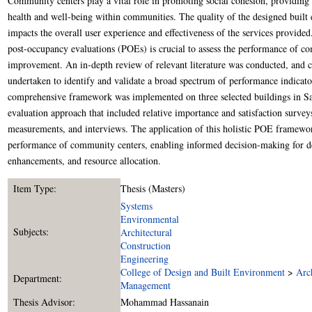
Community centers play a vital role in promoting social cohesion, providing 
health and well-being within communities. The quality of the designed built e
impacts the overall user experience and effectiveness of the services provid
post-occupancy evaluations (POEs) is crucial to assess the performance of co
improvement. An in-depth review of relevant literature was conducted, and c
undertaken to identify and validate a broad spectrum of performance indicat
comprehensive framework was implemented on three selected buildings in Sa
evaluation approach that included relative importance and satisfaction surve
measurements, and interviews. The application of this holistic POE framewor
performance of community centers, enabling informed decision-making for d
enhancements, and resource allocation.
Item Type:
Thesis (Masters)
Systems
Environmental
Subjects:
Architectural
Construction
Engineering
College of Design and Built Environment
>
Arc
Department:
Management
Thesis Advisor:
Mohammad Hassanain