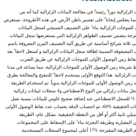
لزالية دورا ً رئيسا ً في معالجة البيانات الزلزالية كما أنه من
ا ينعكس إيجابا ً على تفسير باطن الأرض. في هذه الأطروحة، نستعرض
للموجات الزلزالية بناء ً على التصنيف النسيجي لسجل البيانات
قترحة يتضمن تصنيف الظواهر الزلزالية التي يستعرضها سجل البيانات
ٕلى ثلاثة شرائح أساسية عن طريق آلية التصنيف المرن المعروفة باسم
FCM. فوفة النسبية لطاقة سجل البيانات الزلزالية و تُستغل لاحقا ً بعد
لنقاط زمن الوصول الأولى للموجات الزلزالية عن طريق الضرب
 شريحة زمن الوصول الأولى للموجات الزلزالية، مما يساعد في مدنا
ت الزلزالية. هذا التوقع الأولى يستخدم لاحقا ً للتنقيح والمعالجة بطرق
من الوصول الأولى للموجات الزلزالية يدوياً. تم استخدام الطريقة
المقترحة لتحديد زمن الوصول الأولى لسجل بيانات زلزالي من النوع الاصطناعي و4 سجلات لبيانات زلزالية
حقيقية. بلغت دقة الطريقة المقترحة 100% للسجل الاصطناعي عند إضافة ضجيج غاوس للبيانات بنسبة تصل
إلى %10، بينما بلغت أقل نسبة دقة للبيانات الحقيقية %60، تم احتساب الدقة بحساب عدد نقاط الوصول الأولى
موجات الزلزالية التي تقع في مدى 20 ميلي ثانية أكثر أو أقل من النقطة الحقيقية. بشكل عام، الطريقة
لمعيارية وطريقة التجزئة بناء ً على الإسقاط على المجموعات
1 أعلى لمجموع السجلات المستخدمة