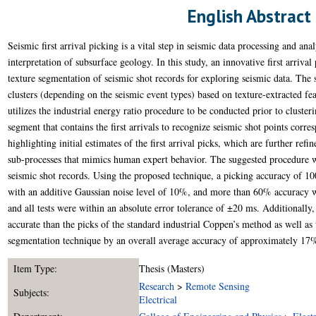
English Abstract
Seismic first arrival picking is a vital step in seismic data processing and analy
interpretation of subsurface geology. In this study, an innovative first arriva
texture segmentation of seismic shot records for exploring seismic data. The s
clusters (depending on the seismic event types) based on texture-extracted f
utilizes the industrial energy ratio procedure to be conducted prior to cluster
segment that contains the first arrivals to recognize seismic shot points corres
highlighting initial estimates of the first arrival picks, which are further r
sub-processes that mimics human expert behavior. The suggested procedure wa
seismic shot records. Using the proposed technique, a picking accuracy of 10
with an additive Gaussian noise level of 10%, and more than 60% accuracy wa
and all tests were within an absolute error tolerance of ±20 ms. Additionall
accurate than the picks of the standard industrial Coppen’s method as well as 
segmentation technique by an overall average accuracy of approximately 17
Item Type:
Thesis (Masters)
Research
>
Remote Sensing
Subjects:
Electrical