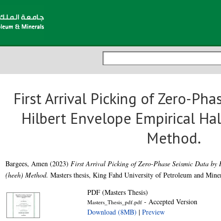
First Arrival Picking of Zero-Ph
Hilbert Envelope Empirical Ha
Method.
Bargees, Amen
(2023)
First Arrival Picking of Zero-Phase Seismic Data by
(heeh) Method.
Masters thesis, King Fahd University of Petroleum and Miner
PDF (Masters Thesis)
- Accepted Version
Masters_Thesis_pdf.pdf
Download (8MB)
|
Preview