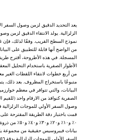
يعد التحديد الدقيق لزمن وصول السفر الأ
الزلزالية. يولد الانتقاء الدقيق لزمن وص
نموذج السطح القريب. وفقًا لذلك، فإن غا
من الواضح أنها قابلة للتطبيق على البيا
المسجلة. في هذه الأطروحة، أقترح طريقة
الأطوار الصفرية باستخدام التحليل المعقد
من أربع خطوات لانتقاء اللقطات الغير م،
متبوعًا باستخراج المظروف. بعد ذلك، يت
البيانات، والتي تتوافر في معظم خوارزميا
الصفرية كنوافذ من الارقام واحد (للقيم ا
وصول السفر الأولي للموجات الزلزالية ،
قمت باختبار دقة الطريقة المقترحة على
٠٪ و١٠٪ و٢٠٪ و
بيانات فيبروسيس حقيقية من مجموعة يل
السفر الأولي للموجات الزلزالية بدقة ٥٦٪ في غضون ١٠ مللي ثانية من أوقات وصولهم المختارة يدوياً.