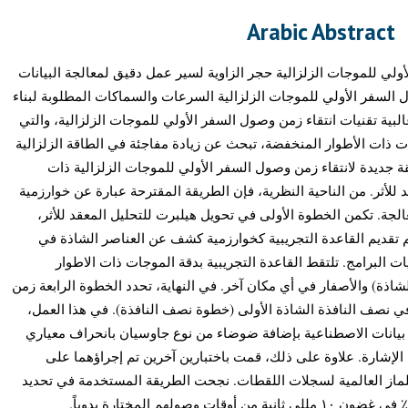
Arabic Abstract
ولي للموجات الزلزالية حجر الزاوية لسير عمل دقيق لمعالجة البيانات
ول السفر الأولي للموجات الزلزالية السرعات والسماكات المطلوبة لبناء
لبية تقنيات انتقاء زمن وصول السفر الأولي للموجات الزلزالية، والتي
نات ذات الأطوار المنخفضة، تبحث عن زيادة مفاجئة في الطاقة الزلزالية
 جديدة لانتقاء زمن وصول السفر الأولي للموجات الزلزالية ذات
 للأثر. من الناحية النظرية، فإن الطريقة المقترحة عبارة عن خوارزمية
عالجة. تكمن الخطوة الأولى في تحويل هيلبرت للتحليل المعقد للأثر
م تقديم القاعدة التجريبية كخوارزمية كشف عن العناصر الشاذة في
ت البرامج. تلتقط القاعدة التجريبية بدقة الموجات ذات الاطوار
لشاذة) والأصفار في أي مكان آخر. في النهاية، تحدد الخطوة الرابعة زمن
في نصف النافذة الشاذة الأولى (خطوة نصف النافذة). في هذا العمل
 بيانات الاصطناعية بإضافة ضوضاء من نوع جاوسيان بانحراف معياري
٣٠٪ و٤٠٪ و٥٠٪ من ذروة الإشارة. علاوة على ذلك، قمت باختبارين آخرين تم إجراؤهما على
ماز العالمية لسجلات اللقطات. نجحت الطريقة المستخدمة في تحديد