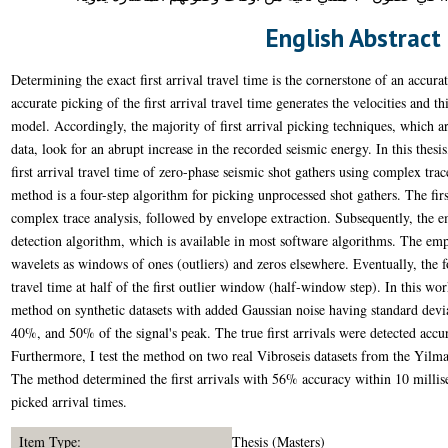
English Abstract
Determining the exact first arrival travel time is the cornerstone of an accur
accurate picking of the first arrival travel time generates the velocities and t
model. Accordingly, the majority of first arrival picking techniques, which
data, look for an abrupt increase in the recorded seismic energy. In this thesi
first arrival travel time of zero-phase seismic shot gathers using complex tra
method is a four-step algorithm for picking unprocessed shot gathers. The first
complex trace analysis, followed by envelope extraction. Subsequently, the emp
detection algorithm, which is available in most software algorithms. The empi
wavelets as windows of ones (outliers) and zeros elsewhere. Eventually, the fou
travel time at half of the first outlier window (half-window step). In this wor
method on synthetic datasets with added Gaussian noise having standard dev
40%, and 50% of the signal's peak. The true first arrivals were detected accura
Furthermore, I test the method on two real Vibroseis datasets from the Yilm
The method determined the first arrivals with 56% accuracy within 10 millis
picked arrival times.
Item Type:
Thesis (Masters)