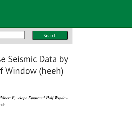
Search
ase Seismic Data by
lf Window (heeh)
 Hilbert Envelope Empirical Half Window
als.