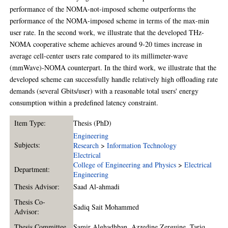
performance of the NOMA-not-imposed scheme outperforms the
performance of the NOMA-imposed scheme in terms of the max-min
user rate. In the second work, we illustrate that the developed THz-
NOMA cooperative scheme achieves around 9-20 times increase in
average cell-center users rate compared to its millimeter-wave
(mmWave)-NOMA counterpart. In the third work, we illustrate that the
developed scheme can successfully handle relatively high offloading rate
demands (several Gbits/user) with a reasonable total users' energy
consumption within a predefined latency constraint.
Item Type:
Thesis (PhD)
Engineering
Subjects:
Research
>
Information Technology
Electrical
College of Engineering and Physics
>
Electrical
Department:
Engineering
Thesis Advisor:
Saad Al-ahmadi
Thesis Co-
Sadiq Sait Mohammed
Advisor:
Thesis Committee
Samir Alghadhban
,
Azzedine Zerguine
,
Tariq