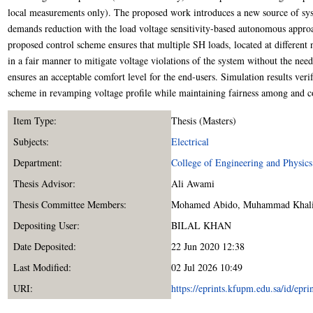
local measurements only). The proposed work introduces a new source of syst
demands reduction with the load voltage sensitivity-based autonomous appro
proposed control scheme ensures that multiple SH loads, located at different 
in a fair manner to mitigate voltage violations of the system without the nee
ensures an acceptable comfort level for the end-users. Simulation results veri
scheme in revamping voltage profile while maintaining fairness among and c
Item Type:
Thesis (Masters)
Subjects:
Electrical
Department:
College of Engineering and Physics
Thesis Advisor:
Ali Awami
Thesis Committee Members:
Mohamed Abido
,
Muhammad Khal
Depositing User:
BILAL KHAN
Date Deposited:
22 Jun 2020 12:38
Last Modified:
02 Jul 2026 10:49
URI:
https://eprints.kfupm.edu.sa/id/epr