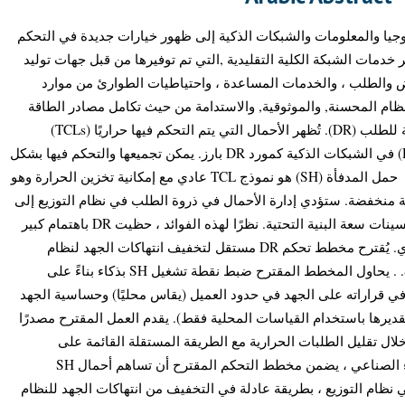
لوجيا والمعلومات والشبكات الذكية إلى ظهور خيارات جديدة في التحكم
ر خدمات الشبكة الكلية التقليدية ,التي تم توفيرها من قبل جهات توليد
رض والطلب ، والخدمات المساعدة ، واحتياطيات الطوارئ من موارد
ام المحسنة, والموثوقية, والاستدامة من حيث تكامل مصادر الطاقة
المتجددة(RES) من خلال برامج الاستجابة للطلب (DR). تُظهر الأحمال التي يتم التحكم فيها حراريًا (TCLs)
إمكانات كبيرة لإدارة جانب الطلب (DSM) في الشبكات الذكية كمورد DR بارز. يمكن تجميعها والتحكم فيها بشكل
مستقل ، أي دون الحاجة إلى التواصل.\\ حمل المدفأة (SH) هو نموذج TCL عادي مع إمكانية تخزين الحرارة وهو
مورد DR منخفضة. ستؤدي إدارة الأحمال في ذروة الطلب في نظام التوزيع إلى
تأجيل الاستثمارات في الجيل الجديد وتحسينات سعة البنية التحتية. نظرًا لهذه الفوائد ، حظيت DR باهتمام كبير
في عصر التكنولوجيا الذكية كحل اقتصادي. يُقترح مخطط تحكم DR مستقل لتخفيف انتهاكات الجهد لنظام
التوزيع المحلي من خلال إدارة أحمال SH. . يحاول المخطط المقترح ضبط نقطة تشغيل SH بذكاء بناءً على
ي قراراته على الجهد في حدود العميل (يقاس محليًا) وحساسية الجهد
قديرها باستخدام القياسات المحلية فقط). يقدم العمل المقترح مصدرًا
لال تقليل الطلبات الحرارية مع الطريقة المستقلة القائمة على
حساسية الجهد. من خلال استخدام الذكاء الصناعي ، يضمن مخطط التحكم المقترح أن تساهم أحمال SH
نظام التوزيع ، بطريقة عادلة في التخفيف من انتهاكات الجهد للنظام