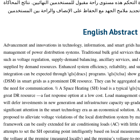
 التحكم هذه مستوى راحة مقبول للمستخدمين النهائيين. نتائج المحاكاة
جديد ملامح الجهد مع الحفاظ على الإنصاف والراحة بين المستخدمين
English Abstract
Advancement and innovations in technology, information, and smart grids hav
management of power distribution systems. Traditional bulk grid services th
such as voltage regulation, supply-demand balancing, ancillary services, and 
supplied by demand resources. Enhanced system efficiency, reliability, and sus
integration can be expected through \gls{dracs} programs. \gls{tclsa} show 
(DSM) in smart grids as a prominent DR resource. They can be aggregated an
the need for communication. \\ A Space Heating (SH) load is a typical \gls{tcl
great DR resource —a fast response option at a low cost. Load management o
will defer investments in new generation and infrastructure capacity up-grada
significant attention in the smart technology era as an economical solution
proposed to alleviate voltage violations of the local distribution system b
framework can be easily extended for air conditioning loads (AC) with littl
attempts to set the SH operating point intelligently based on local measureme
the voltage at the premise (measured locally) and the premise’s voltage-to-po