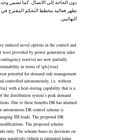
دون الحاجة إلى الاتصال. كما تضمن وحدة
تظهر فعالية مخطط التحكم المقترح في ت
النهائيين.
e induced novel options in the control and
at were provided by power generation sides
contingency reserves are now partially
tainability in terms of \gls{resa}
great potential for demand-side management
d controlled autonomously, i.e. without
sa} with a heat-storing capability that is a
f the distribution system’s peak demand
tions. Due to these benefits DR has attained
. An autonomous DR control scheme is
y managing SH loads. The proposed DR
e modifications. The proposed scheme
nts only. The scheme bases its decisions on
wer sensitivity (which is estimated using