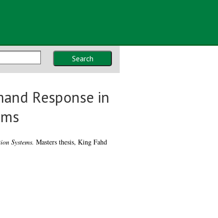
Search
emand Response in
ems
ion Systems.
Masters thesis, King Fahd