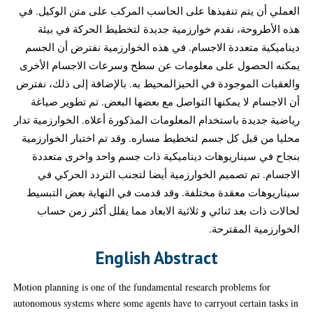
العملي أن يتم تنفيذها على الحاسب المركب على متن الوكيل. في
هذه الأطروحة، نقدم خوارزمية جديدة لتخطيط الحركة في بيئة
ديناميكية متعددة الاجسام. في هذه الخوارزمية نفترض أن الجسم
يمكنه الحصول على معلومات عن سطح وسرعات الاجسام الأخرى
والعقبات الموجودة في الحيزالمحيط به. بالإضافة إلى ذلك، نفترض
أن الاجسام لا يمكنها التواصل مع بعضها البعض. تم تطوير صياغة
رياضية جديدة باستخدام المعلومات المذكورة أعلاه. الخوارزمية تدار
محليا من قبل كل جسم لتخطيط مساره. وقد تم اختبار الخوارزمية
بنجاح في سيناريوهات ديناميكية ذات جسم واحد واخرى متعددة
الاجسام. تم تصميم الخوارزمية أيضا لتجنب التردد الحركي في
سيناريوهات معقدة مختلفة. وقد قدمت في النهاية بعض التبسيط
لحالات ذات بعد ثنائي و ثلاثية الابعاد مما يقلل أكثر زمن حساب
الخوارزمية المقترحة.
English Abstract
Motion planning is one of the fundamental research problems for
autonomous systems where some agents have to carryout certain tasks in