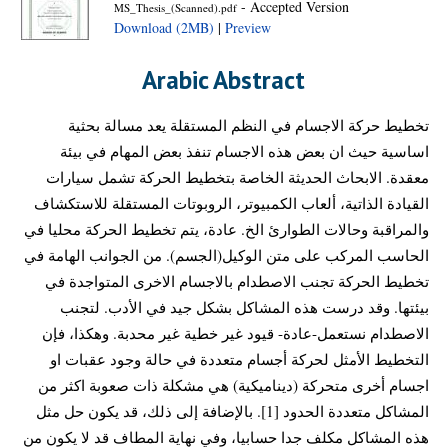
- Accepted Version
MS_Thesis_(Scanned).pdf
Download (2MB)
|
Preview
Arabic Abstract
تخطيط حركة الاجسام في النظم المستقلة يعد مسالة بحثية
اساسية حيث ان بعض هذه الاجسام تنفذ بعض المهام في بيئة
معقدة. الابحاث الحديثة الخاصة بتخطيط الحركة تشمل سيارات
القيادة الذاتية، ألعاب الكمبيوتر، الروبوتات المستقلة للاستكشاف
والمراقبة وحالات الطوارئ الخ. عادة، يتم تخطيط الحركة محليا في
الحاسب المركب على متن الوكيل(الجسم). من الجوانب الهامة في
تخطيط الحركة تجنب الاصطدام بالاجسام الاخرى المتواجدة في
بيئتها. وقد درست هذه المشاكل بشكل جيد في الأدب. لتجنب
الاصطدام نستعمل-عادة- قيود غير خطية غير محدبة. وهكذا، فإن
التخطيط الأمثل لحركة أجسام متعددة في حالة وجود عقبات او
اجسام أخرى متحركة (ديناميكية) هي مشكلة ذات صعوبة اكثر من
المشاكل متعددة الحدود [1]. بالإضافة إلى ذلك، قد يكون حل مثل
هذه المشاكل مكلف جدا حسابيا، وفي نهاية المطاف قد لا يكون من