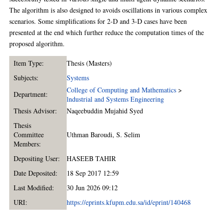
The algorithm is also designed to avoids oscillations in various complex
scenarios. Some simplifications for 2-D and 3-D cases have been
presented at the end which further reduce the computation times of the
proposed algorithm.
Item Type:
Thesis (Masters)
Subjects:
Systems
College of Computing and Mathematics
>
Department:
lndustrial and Systems Engineering
Thesis Advisor:
Naqeebuddin Mujahid Syed
Thesis
Committee
Uthman Baroudi
,
S. Selim
Members:
Depositing User:
HASEEB TAHIR
Date Deposited:
18 Sep 2017 12:59
Last Modified:
30 Jun 2026 09:12
URI:
https://eprints.kfupm.edu.sa/id/eprint/140468