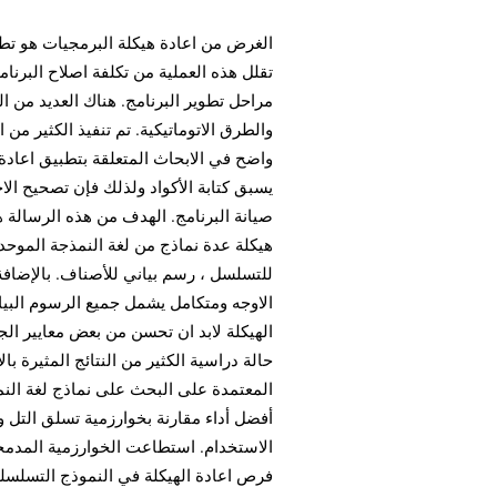
الغرض من اعادة هيكلة البرمجيات هو تط.
تقلل هذه العملية من تكلفة اصلاح البرنام
مراحل تطوير البرنامج. هناك العديد من ال
والطرق الاتوماتيكية. تم تنفيذ الكثير من 
واضح في الابحاث المتعلقة بتطبيق اعادة ا
يسبق كتابة الأكواد ولذلك فإن تصحيح الا
صيانة البرنامج. الهدف من هذه الرسالة 
هيكلة عدة نماذج من لغة النمذجة الموحدة
للتسلسل ، رسم بياني للأصناف. بالإضاف
الاوجه ومتكامل يشمل جميع الرسوم البيان
الهيكلة لابد ان تحسن من بعض معايير الج
حالة دراسية الكثير من النتائج المثيرة 
المعتمدة على البحث على نماذج لغة ال
أفضل أداء مقارنة بخوارزمية تسلق التل و
الاستخدام. استطاعت الخوارزمية المدمجة
فرص اعادة الهيكلة في النموذج التسلسل