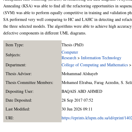
Annealing (KSA) was able to find all the refactoring opportunities in seque
(SVM) was able to perform equally competitive in training and validation pha
SA performed very well comparing to HC and LAHC in detecting and refact
the three selected models. The algorithms were able to achieve high accuracy a
defective components in different UML diagrams.
Item Type:
Thesis (PhD)
Computer
Subjects:
Research
>
Information Technology
Department:
College of Computing and Mathematics
Thesis Advisor:
Mohammad Alshayeb
Thesis Committee Members:
Mohamed Elrabaa
,
Farag Azzedin
,
S. Sel
Depositing User:
BAQAIS ABD AHMED
Date Deposited:
28 Sep 2017 07:52
Last Modified:
30 Jun 2026 09:11
URI:
https://eprints.kfupm.edu.sa/id/eprint/140