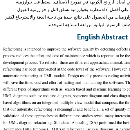
ي ايجاد الروائح الكريهة في نموذج الأصناف. استطاعت خوارزمية
ى أفضل أداء مقارنة بخوارزمية تسلق التل و خوارزمية القبول
رزميات من الحصول على نتائج جيدة من ناحية الدقة والاسترجاع لكثير
تلف الرسوم البيانية من لغة النمذجة الموحدة
English Abstract
Refactoring is intended to improve the software quality by detecting defects i
process reduces the effort and cost of maintenance which is reported to be the
development process. To refactor, there are different approaches: manual, 
refactoring has been approached at the code level of the software. However, th
automatic refactoring at UML models. Design usually precedes coding activity
will save the time, cost and effort of testing and maintaining the software. The
different types of algorithms such as: search based and machine learning to c
UML diagrams such as: use case diagram, sequence diagram and class diagra
based algorithms on an integrated multiple-view model that composes the th
that our automatic refactoring is meaningful and beneficial, a set of quality
validation of these approaches on different case studies reveal many interestin
for UML diagram refactoring. Simulated Annealing (SA) performed the best
Acceptance Hill Climbing (LAHC) in refactoring use case diagram. A hybri