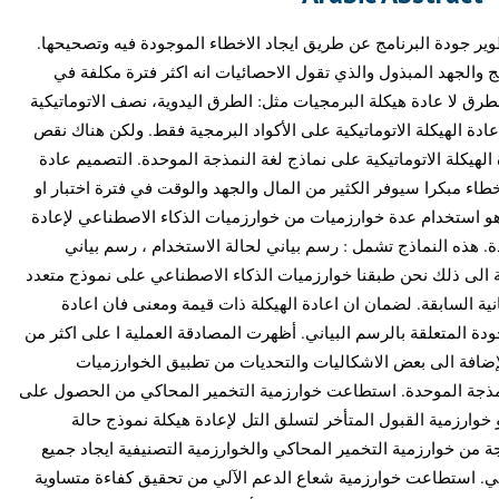
وير جودة البرنامج عن طريق ايجاد الاخطاء الموجودة فيه وتصحيحها
ج والجهد المبذول والذي تقول الاحصائيات انه اكثر فترة مكلفة في
طرق لا عادة هيكلة البرمجيات مثل: الطرق اليدوية، نصف الاتوماتيكية
اعادة الهيكلة الاتوماتيكية على الأكواد البرمجية فقط. ولكن هناك نقص
لهيكلة الاتوماتيكية على نماذج لغة النمذجة الموحدة. التصميم عادة
خطاء مبكرا سيوفر الكثير من المال والجهد والوقت في فترة اختبار او
هو استخدام عدة خوارزميات من خوارزميات الذكاء الاصطناعي لإعادة
. هذه النماذج تشمل : رسم بياني لحالة الاستخدام ، رسم بياني
ة الى ذلك نحن طبقنا خوارزميات الذكاء الاصطناعي على نموذج متعدد
ية السابقة. لضمان ان اعادة الهيكلة ذات قيمة ومعنى فان اعادة
ودة المتعلقة بالرسم البياني. أظهرت المصادقة العملية ا على اكثر من
بالإضافة الى بعض الاشكاليات والتحديات من تطبيق الخوارزميات
نمذجة الموحدة. استطاعت خوارزمية التخمير المحاكي من الحصول على
 خوارزمية القبول المتأخر لتسلق التل لإعادة هيكلة نموذج حالة
 من خوارزمية التخمير المحاكي والخوارزمية التصنيفية ايجاد جميع
ي. استطاعت خوارزمية شعاع الدعم الآلي من تحقيق كفاءة متساوية