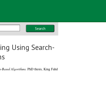
Search
ing Using Search-
ms
h-Based Algorithms.
PhD thesis, King Fahd