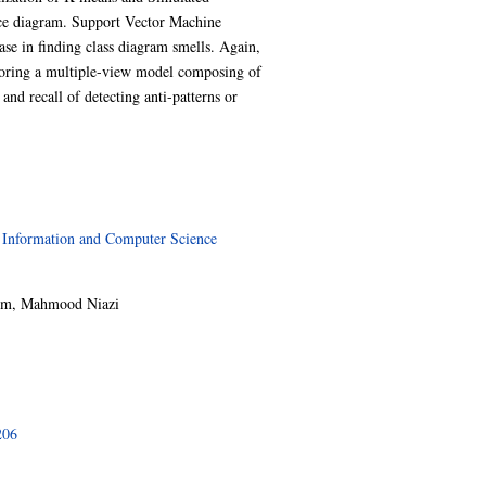
nce diagram. Support Vector Machine
se in finding class diagram smells. Again,
oring a multiple-view model composing of
nd recall of detecting anti-patterns or
>
Information and Computer Science
im
,
Mahmood Niazi
206