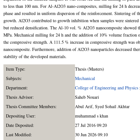
to less than 100 nm. For Al-Al2O3 nano-composites, milling for 24 h decrease
phase and resulted in uniform dispersion of the reinforcement. Sintering of t
growth. Al2O3 contributed to growth inhibition when samples were sintered 
but reduced densification. The Al-10 vol. % Al2O3 nanocomposite showed th
MPa. Mechanical milling for 24 h and the addition of 10% volume fraction o
the compressive strength. A 111.5 % increase in compressive strength was
nanocomposite. Furthermore, addition of Al2O3 nanoparticles decreased ther
stability of the developed materials.
Item Type:
Thesis (Masters)
Subjects:
Mechanical
Department:
College of Engineering and Physics
Thesis Advisor:
Saheb Nouari
Thesis Committee Members:
Abul Arif
,
Syed Sohail Akhtar
Depositing User:
muhammad s khan
Date Deposited:
27 Jul 2016 09:20
Last Modified:
30 Jun 2026 09:10