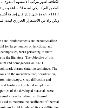
علاوة على ذلك فإن إضافة أكسيد الأل
ولكن زاد من الاستقرار الحراري لهذه ال.
 nano-reinforcements and nanocrystalline
ial for large number of functional and
nocomposites, work pertaining to their
 in the literature. The objective of this
aluminum and homogenous Al-Al2O3
ugh spark plasma sintering technique. The
tions on the microstructure, densification,
ron microscopy, x-ray diffraction and
 and hardness of sintered samples were
perties of the developed materials were
ermal characterization i.e. thermal
as used to measure the coefficient of thermal
uminum for 24 h reduced its crystallite size