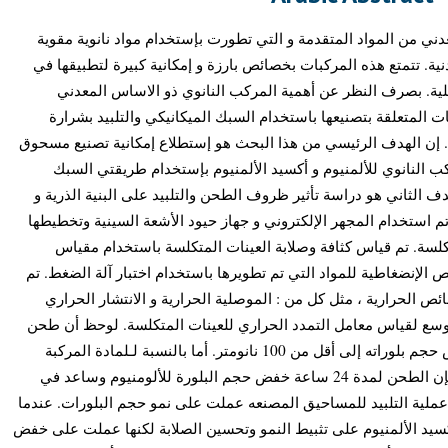
عدني من المواد المتقدمة و التي تطورت بإستخدام مواد نانوية مقوية
ية. تتمتع هذه المركبات بخصائص بارزة و إمكانية كبيرة لتطبيقها في
كلية. بصرف النظر عن أهمية المركب النانوي ذو الاساس المعدني
(ات المتعلقة بتصنيعها باستخدام السبك الميكانيكي والتلبيد بشرارة
. إن الهدف الرئيسي من هذا البحث هو إستطلاع إمكانية تصنيع مسحوق
كب النانوي للألمنيوم و أكسيد الألمنيوم بإستخدام طريقتي السبك
لهدف الثاني هو دراسة تأثير ظروف الطحن والتلبيد على البنية الذرية و
 تم استخدام المجهر الإلكتروني و جهاز حيود الأشعة السينية وتخطيطها
لسة. تم قياس كثافة وصلابة العينات المتكلسة باستخدام مقياس
ص الإنضغاطية للمواد التي تم تطويرها باستخدام اختبار آلة الضغط. تم
 الحرارية ، مثل كل من : الموصلية الحرارية و الانتشار الحراري
توسع لقياس معامل التمدد الحراري للعينات المتكلسة. لوحظ أن طحن
الألمنيوم لمدة 24 ساعة يعمل على خفض حجم بلوراته إلى أقل من 100 نانومتر. أما بالنسبة لـلمادة المركبة
النانوية من الألمنيوم و أكسيد الألمنيوم فإن الطحن لمدة 24 ساعة خفض حجم البلورة للألومنيوم وساعد في
. عملية التلبيد للمساحيق المصنعه عملت على نمو حجم البلورات. عندما
دة 20 دقيقة، ساهم أكسيد الألمنيوم على تثبيط النمو وتحسين الصلابة لكنها عملت على خفض