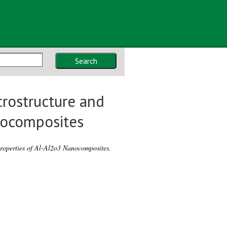
Search
crostructure and
nocomposites
Properties of Al-Al2o3 Nanocomposites.