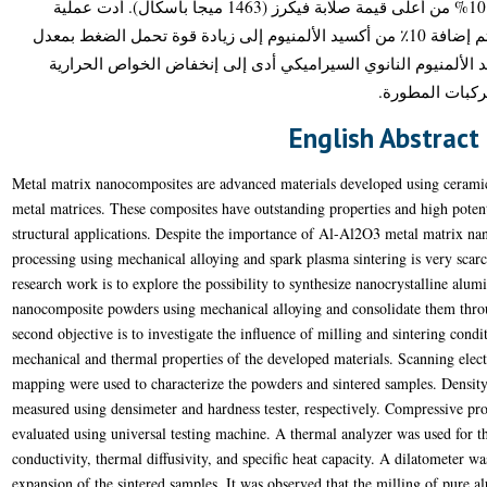
الكثافة. أظهر مركب الألمنيوم المقوى بـ 10% من أعلى قيمة صلابة فيكرز (1463 ميجا باسكال). أدت عملية
الطحن الميكانيكي لمدة 24 ساعة و من ثم إضافة 10٪ من أكسيد الألمنيوم إلى زيادة قوة تحمل الضغط بمعدل
111.5٪. منيوم النانوي السيراميكي أدى إلى إنخفاض الخواص الحرارية
مركبات المطورة
English Abstract
Metal matrix nanocomposites are advanced materials developed using ceramic
metal matrices. These composites have outstanding properties and high potent
structural applications. Despite the importance of Al-Al2O3 metal matrix na
processing using mechanical alloying and spark plasma sintering is very scarce
research work is to explore the possibility to synthesize nanocrystalline 
nanocomposite powders using mechanical alloying and consolidate them thro
second objective is to investigate the influence of milling and sintering condi
mechanical and thermal properties of the developed materials. Scanning elect
mapping were used to characterize the powders and sintered samples. Density
measured using densimeter and hardness tester, respectively. Compressive pro
evaluated using universal testing machine. A thermal analyzer was used for th
conductivity, thermal diffusivity, and specific heat capacity. A dilatometer w
expansion of the sintered samples. It was observed that the milling of pure al