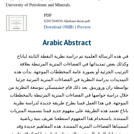
University of Petroleum and Minerals.
PDF
G201304830-Aljohani-thesis.pdf
Download (9MB)
|
Preview
Arabic Abstract
في هذه الرسالة العلمية تم دراسة نظرية النقطة الثابتة لباناخ
وكذلك بعض تمديداتها في الفضاءات المترية المرتبطة بعلاقة
الترتيب الجزئية أو بصورة عامة المخططات الموجهة. بدأت هذه
التمديدات بدراسة النظرية في الفضاءات المترية المرتبة جزئيا
بواسطة ران ورورينق. بعد ذلك قام جشمسكي بتوسعة النظرية من
خلال دراسة خواصها في الفضاءات المترية المرتبطة بالمخططات
الموجهة. في هذا العمل قمنا بطرح طريقة جديدة لدراسة نظرية
باناخ تعتمد هذه الطريقة على مفهوم جديد قمنا بتسميته المتريات
الممتدة, باستخدام هذا المفهوم استطعنا تعريف بنية رياضية
اسميناها الفضاءات المترية الممتدة. هذه المفاهيم جديدة وقد
سمحت لنا بالنظر الى جميع التمديدات لنظرية باناخ كحالة خاصة