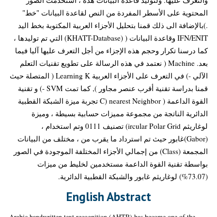
المحتوية على الأسطر المفردة من النص لقاعدة البيانات "خط"
.)بالإضافة الى ذلك قمنا بتحليل الأجزاء العربية المكتوبة بخط اليد
IFN/ENIT وقاعدة البيانات ( (KHATT-Database) التي تم توليدها ،
كما درسنا تكرار وحجم هذه الإجزاء من أجل التعرف عليها آليا فيما
بعد. Machine ( نعتمد في هذه الرسالة على تطويع تقنيات التعلم
الآلي -) في التعرف على الأجزاء العربية Learning K ( المتصلة حيث
قمنا بدراسة تقنية أقرب عنصر مجاور ), كما تمت SVM -) و تقنية
القوة الداعمة ( nearest Neighbor (C تجربة ميزة الشبكة القطبية
الدائرية الناتجة من مجموعة مميزات حسابية بسيطة ، وميزة
لوغاريثم ircular Polar Grid) تصنيف 0111 وتم استخدام ،
(Gabor)غابور حيث تم استرداد ما يقرب من ، مختلف من البيانات
المجمعة (Class) من إجمالي الأجزاء المختلفة الموجودة في الصور
بواسطة تقنية القوة الداعمة مستخدمين لخليط من ميزات
(73.07%) لوغاريثم غابور والشبكة القطبية الدائرية.
English Abstract
Arabic handwritten text recognition (AHTR) has become one of the