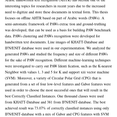
interesting topics for researchers in recent years due to the increased
need to digitize and store these documents in textual form. This thesis
focuses on oﬄine AHTR based on part of Arabic words (PAWs). A
semi-automatic framework of PAWs extrac tion and ground-truthing
was developed, that can be used as a basis for building PAW benchmark
data. PAWs clustering and PAWs recognition were developed for
handwritten text documents. Line images of KHATT-Database and
IFN/ENIT database were used in our experimentation. We analyzed the
generated PAWs and studied the frequency and size of diﬀerent PAWs
for the sake of PAW recognition. Diﬀerent machine-learning techniques
were investigated to carry out PAW Identi ﬁcation, such as the K-nearest
Neighbor with values 1, 3 and 5 for K and support xiii vector machine
(SVM). Moreover, a variety of Circular Polar Grid (CPG) that is
generated from a set of four low-level features and Gabor features were
used in order to choose the most successful ones that will result in the
best Correctly Classiﬁed Instances. One thousand classes were used
from KHATT-Database and 381 from IFN/ENIT-database. The best
achieved result was 73.07% of correctly classiﬁed instances using only
IFN/ENIT-database with a mix of Gabor and CPG features with SVM