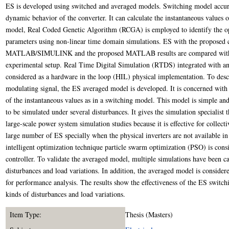
ES is developed using switched and averaged models. Switching model accurat
dynamic behavior of the converter. It can calculate the instantaneous values o
model, Real Coded Genetic Algorithm (RCGA) is employed to identify the op
parameters using non-linear time domain simulations. ES with the proposed 
MATLAB/SIMULINK and the proposed MATLAB results are compared with t
experimental setup. Real Time Digital Simulation (RTDS) integrated with an
considered as a hardware in the loop (HIL) physical implementation. To desc
modulating signal, the ES averaged model is developed. It is concerned with 
of the instantaneous values as in a switching model. This model is simple and 
to be simulated under several disturbances. It gives the simulation specialist 
large-scale power system simulation studies because it is effective for collectiv
large number of ES specially when the physical inverters are not available in
intelligent optimization technique particle swarm optimization (PSO) is cons
controller. To validate the averaged model, multiple simulations have been ca
disturbances and load variations. In addition, the averaged model is considere
for performance analysis. The results show the effectiveness of the ES switc
kinds of disturbances and load variations.
Item Type:
Thesis (Masters)