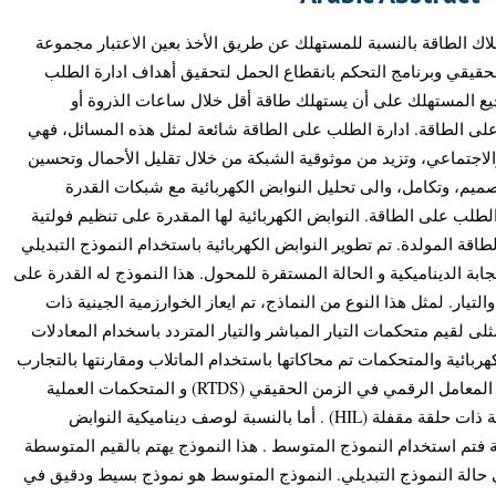
اك الطاقة بالنسبة للمستهلك عن طريق الأخذ بعين الاعتبار مجموعة
الحقيقي وبرنامج التحكم بانقطاع الحمل لتحقيق أهداف ادارة الطلب
يع المستهلك على أن يستهلك طاقة أقل خلال ساعات الذروة أو
على الطاقة. ادارة الطلب على الطاقة شائعة لمثل هذه المسائل، فهي
الاجتماعي، وتزيد من موثوقية الشبكة من خلال تقليل الأحمال وتحسين
ميم، وتكامل، والى تحليل النوابض الكهربائية مع شبكات القدرة
 الطلب على الطاقة. النوابض الكهربائية لها المقدرة على تنظيم فولتية
طاقة المولدة. تم تطوير النوابض الكهربائية باستخدام النموذج التبديلي
بة الديناميكية و الحالة المستقرة للمحول. هذا النموذج له القدرة على
تيار. لمثل هذا النوع من النماذج، تم ايعاز الخوارزمية الجينية ذات
الترميز الحقيقي (RCGA)لقيم متحكمات التيار المباشر والتيار المتردد باسخدام المعادلات
ربائية والمتحكمات تم محاكاتها باستخدام الماتلاب ومقارنتها بالتجارب
العملية المنبثقة عن تطبيقها على جهازي المعامل الرقمي في الزمن الحقيقي (RTDS) و المتحكمات العملية
الخارجية (dSPAC E1103) كتجربة متكاملة ذات حلقة مقفلة (HIL) . أما بالنسبة لوصف ديناميكية النوابض
يلية فتم استخدام النموذج المتوسط . هذا النموذج يهتم بالقيم المتوسطة
ي حالة النموذج التبديلي. النموذج المتوسط هو نموذج بسيط ودقيق في