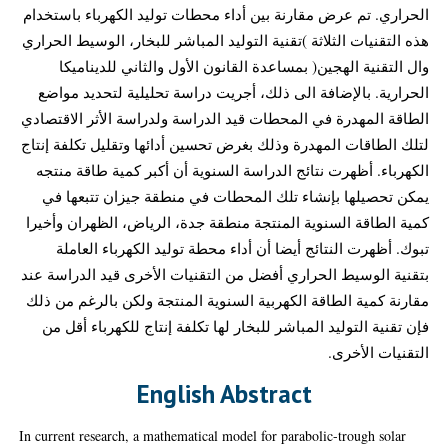
الحراري. تم عرض مقارنة بين أداء محطات توليد الكهرباء باستخدام
هذه التقنيات الثلاثة )تقنية التوليد المباشر للبخار، الوسيط الحراري
وال التقنية الهجين( بمساعدة القانون الأول والثاني للديناميكا
الحرارية. بالإضافة الى ذلك، أجريت دراسة تحليلية لتحديد مواضع
الطاقة المهدرة في المحطات قيد الدراسة ولدراسة الأثر الاقتصادي
لتلك الطاقات المهدرة وذلك بغرض تحسين أدائها وتقليل تكلفة إنتاج
الكهرباء. أظهرت نتائج الدراسة السنوية أن أكبر كمية طاقة منتجه
يمكن تحصيلها بإنشاء تلك المحطات في منطقة جيزان تتبعها في
كمية الطاقة السنوية المنتجة منطقة جدة، الرياض، الظهران وأخيرا
تبوك. أظهرت النتائج أيضا أن أداء محطة توليد الكهرباء العاملة
بتقنية الوسيط الحراري أفضل من التقنيات الأخرى قيد الدراسة عند
مقارنة كمية الطاقة الكهربية السنوية المنتجة ولكن بالرغم من ذلك
فإن تقنية التوليد المباشر للبخار لها تكلفة إنتاج للكهرباء أقل من
التقنيات الأخرى.
English Abstract
In current research, a mathematical model for parabolic-trough solar