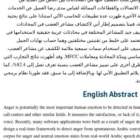
الاتصالات والقطاعات المماثلة لقياس مدى رضا العميل عن الخدمات
ة الأخيرة ظهرت عدة تطبيقات للحاسب الآلي استنادا على نتائج بحثية
 قمنا بتصميم إطار آني لاكتشاف مشاعر الغضب في المحادثات
بتصنيف جيد للمشاعر المختلفة في محادثات عربية حقيقية لاستخدامها في
ع تعتمد على خليط من تقنيتين مختلفتين وهما حساب نهايات الجمل
التصنيف على استخدام سمات سمعية ملائمة للكشف عن مشاعر الغضب
درسنا عدة سمات سمعية مثل التردد الأساسي ومدّة المحادثة ومعاملات MFCC. وقد أظهرت نتائج التجارب التي
أجريناها قدرة "آلة متجه القرار" مقارنة بطرق أخرى على تمييز مشاعر الغضب بنسبة تعرف تصل إلى 82.4%، كما
ا يلائم التطبيق الآني لها. وبالإضافة إلى ما سبق، فقد طورنا نظام برمجي
حة
English Abstract
Anger is potentially the most important human emotion to be detected in hu
call-centers and other similar fields. It measures the satisfaction, or lack of i
voice. Recently, many software applications were built as a result of anger de
design a real-time framework to detect anger from spontaneous Arabic conver
corpus for anger and neutral emotion states from real-world Arabic speech di