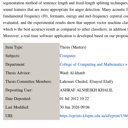
segmentation method of sentence length and fixed-length splitting techniques. 
sound features that are more appropriate for anger detection. Many acoustic fe
fundamental frequency (f0), formants, energy and mel-frequency cepstral coef
evaluated, and the experimental results show that support vector machine clas
which is the best accuracy result as compared to other classifiers; in addition 
Moreover, a real-time software application is developed based on our propo
Item Type:
Thesis (Masters)
Subjects:
Computer
Department:
College of Computing and Mathematics
Thesis Advisor:
Wasfi Al-khatib
Thesis Committee Members:
Lahouari Cheded
,
Elsayed Elalfy
Depositing User:
ASHRAF ALSHEIKH KHALIL
Date Deposited:
01 Jul 2012 10:22
Last Modified:
30 Jun 2026 09:06
URI:
https://eprints.kfupm.edu.sa/id/eprint/138