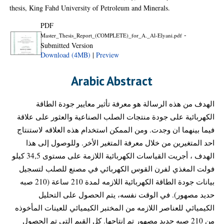
thesis, King Fahd University of Petroleum and Minerals.
PDF
-
Master_Thesis_Report_(COMPLETE)_for_A._Al-Elyani.pdf
Submitted Version
Download (4MB)
|
Preview
Arabic Abstract
الهدف من هذه الرسالة هو معرفة تأثير معايير جودة الطاقة
الكهربائية على جودة منتجات الصلب الصناعية والعثور على علاقة
فيما بينهما ان وجدت. ومن الممكن استخدام هذه العلاقه لاستنتاج
احد المتغيرين من خلال معرفة المتغير الأخر. وللوصول إلى هذا
الهدف ، أجريت القياسات الكهربائية اللازمة على مستوى 34,5 كيلو
فولت المغذي لفرن القوس الكهربائي في مصنع للصلب لتسجيل
بيانات جودة الطاقة الكهربائية اللازمه لمدة 210 ساعة (210 صبه
حديد مصهور). في الوقت نفسه، يتم الحصول على التحليل
الكيميائي للعناصر اللازمه من المختبر الكيميائي للعينات المأخوذه
من 210 صبه حديد مصهور تم إنتاجها. كل القيم التي تم الحصول