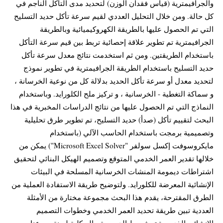
والجرافيمترية (قياس فقدان الوزن) لتحديد مدى التآكل الناجم في
كل حالة. ومن خلال التحليل العددي لقيم سرعة تأكل حديد التسليح
التي تم الحصول عليها بالطريقة الكهروكيميائية وبالطريقة
الجرافيمترية تم تطوير علاقة إحصائية تربط بين قيم سرعة التأكل
باستخدام الطريقتين. ومن ثم استخدمت نتائج معدل سرعة تأكل
حديد التسليح باستخدام الطريقة الجرافيمترية في تطوير نموذج
لتحديد معدل أو سرعة تأكل الحديد بدلالة كل من نوعية الخرسانة ،
و سماكة التغطية - الخرسانية ، و تركيز ملح الكلورايد. وباستخدام
النماذج التي تم الحصول عليها من نتائج الدراسات المخبرية في هذا
البحث لتقييم تأكل (صدأ) حديد التسليح، تم تطوير طرق تحليلية
وتصميمية برمجت باستخدام الحاسب الآلي (باستخدام
مايكروسوفت إكسل سولفر "Microsoft Excel Solver") يمكن من
خلالها تقدير العمر الخدمي المتوقع وتصميم الهيكل البنائي لتحقيق
اشتراطات ديمومة المنشات الخرسانية المسلحة في البيئات
الإنشائية المعرضة للكلورايد. ولتوضيح طريقة الاستفادة العملية من
الطرق المقترحة، يقدم هذا البحث مجموعة مختارة من الأمثلة
العددية تبين طريقة تحديد العمر الخدمي وخطوات التصميم
الإنشائي الذي يحقق شروط الديمومة - الهيكلية لعينة من عناصر