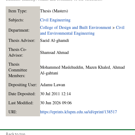
Item Type:
Thesis (Masters)
Subjects:
Civil Engineering
College of Design and Built Environment
>
Civil
Department:
and Environmental Engineering
Thesis Advisor:
Saeid Al-ghamdi
Thesis Co-
Shamsad Ahmad
Advisor:
Thesis
Mohammed Maslehuddin
,
Mazen Khaled
,
Ahmad
Committee
Al-gahtani
Members:
Depositing User:
Adamu Lawan
Date Deposited:
30 Jul 2011 12:14
Last Modified:
30 Jun 2026 09:06
URI:
https://eprints.kfupm.edu.sa/id/eprint/138517
Back to top