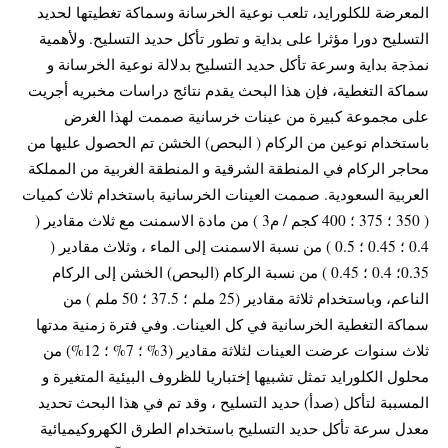
المعرضة للكلورايد، تلعب نوعية الخرسانة وسماكة تغطيتها لحديد
التسليح دورا مؤثرا على بداية و تطور تأكل حديد التسليح. ولأهمية
نمذجة بداية وسرعة تأكل حديد التسليح بدلالة نوعية الخرسانة و
سماكة التغطية، فإن هذا البحث يقدم نتائج دراسات مخبريه أجريت
على مجموعة كبيرة من عينات خرسانية صممت لهذا الغرض
باستخدام نوعين من الركام ( البحص) الخشن تم الحصول عليها من
محاجر الركام في المنطقة الشرقية و المنطقة الغربية من المملكة
العربية السعودية. صممت العينات الخرسانية باستخدام ثلاث كميات
( 350 ؛ 375 ؛ 400 كجم / م3 ) من مادة الاسمنت مع ثلاث مقادير (
0.4 ؛ 0.45 ؛ 0.5 ) من نسبة الاسمنت إلى الماء ، وثلاث مقادير (
0.35؛ 0.4 ؛ 0.45 ) من نسبة الركام (البحص) الخشن إلى الركام
الناعم، وباستخدام ثلاثة مقادير (25 ملم ؛ 37.5 ؛ 50 ملم ) من
سماكة التغطية الخرسانية في كل العينات. وفي فترة زمنية مدتها
ثلاث سنوات عرضت العينات لثلاثة مقادير (3% ؛ 7% ؛ 12%) من
محلول الكلورايد تمثل تشبيها إختباريا للظروف البيئية المتغيرة و
المسببة لتأكل (صدأ) حديد التسليح ، وقد تم في هذا البحث تحديد
معدل سرعة تأكل حديد التسليح باستخدام الطرق الكهروكيميائية