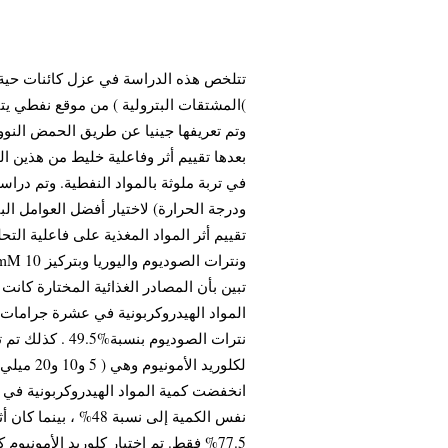
تتلخص هذه الدراسة في عزل كائنات حية دقي
)المشتقات البترولية ) من موقع نفطي يت
وتم تعريفها جينيا عن طريق الحمض النووي 
بعدها تقييم أثر وفاعلية خليط من هذين ال
في تربة ملوثة بالمواد النفطية. وتم دراس
ودرجة الحرارة) لاختيار أفضل العوامل البي
تقييم أثر المواد المغذية على فاعلية التحل
تبين بأن المصادر الغذائية المختارة كانت
نترات الصوديوم ب
77.5% فقط. تم اختيار كلوريد الأموني