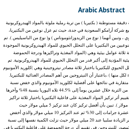
Arabic Abstract
قة مستوطنة ( بكتيريا ) من تربة رملية ملوثة بالمواد الهيدروكربونية
بع شركة أرامكو السعودية في جدة، حيث تم عزل نوعين من البكتيريا،
، وتبين أنهما ( نوع من الزيدوزانثوموناس ) و( نوع من الباسيليس ). تم
نوعيين من البكتيريا على التحلل الحيوي للمواد الهيدروكربونية الموجودة
ة ثلاثة عوامل بيئية وهي (المواد المغذية وتراكيزها ودرجة الحموضة
ئية المؤدية إلى أكبر قدر من التحلل الحيوي للمواد الهيدروكربونية. تم
ل الحيوي للبكتيريا باختيار ثلاثة مصادر نيتروجينية وهي )كلوريد الأمونيوم
ونترات الصوديوم واليوريا وبتركيز 10 mM لكل منها ) ،باعتبار أن النيتروجين من أهم المصادر الغذائية للبكتيريا.
 متقاربة في نتائجها على أفضلية لكلوريد الأمونيوم والذي خفض نسبة
المواد الهيدروكربونية في عشرة جرامات من التربة خلال عشرين يوماً إلى %44.5 تلاه اليوريا بنسبة 48% وآخرها
نسبة%49.5 . كذلك تم تقييم أثر تركيز المواد المغذية على فاعلية البكتيريا باختيار ثلاثة تراكيز
لكلوريد الأمونيوم وهي ( 5 و10 و20 ميلي مولار ). تبين بأن أفضل تركيز كان عند تركيز 5 ميلي مولار حيث
انخفضت كمية المواد الهيدروكربونية في عشرة جرامات إلى 30% ثم عند التركيز 10 ميلي مولار والذي أخفض
نفس الكمية إلى نسبة 48% ، بينما كان أثر الزيادة سلبيا عند 20 ميلي مولار حيث نزلت الكمية نفسها إلى نسبة
وم كمصدر للنيتروجين في تقييم أثر درجة الحموضة على فاعلية البكتيريا في