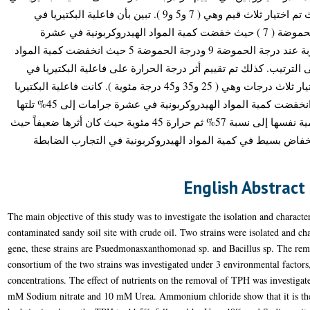
التحلل الحيوي للمواد الهيدروكربونية حيث تم اختيار ثلاث قيم وهي ( 7 و5 و9 ). تبين بأن فاعلية البكتيريا في
التحلل الحيوي كانت الأفضل عند درجة الحموضة ( 7 ) حيث خفضت كمية المواد الهيدروكربونية في عشرة
جرامات إلى 55% بينما كانت القيم متقاربة عند درجة الحموضة 9 ودرجة الحموضة 5 حيث انخفضت كمية المواد
ربونية إلى 81% و إلى 79.5%على الترتيب. كذلك تم تقييم أثر درجة الحرارة على فاعلية البكتيريا في
التحلل الحيوي للمواد الهيدروكربونية باختيار ثلاث درجات وهي ( 25 و35 و45 درجة مئوية ). كانت فاعلية البكتيريا
الأفضل على حرارة 35 درجة مئوية حيث انخفضت كمية المواد الهيدروكربونية في عشرة جرامات إلى 45% تلتها
درجة حرارة 25 مئوية حيث انخفضت الكمية نفسها إلى نسبة 57% ثم حرارة 45 مئوية حيث كان أثرها ضعيفاً حيث
بة 72%. مع اعتبار انخفاض بسيط في كمية المواد الهيدروكربونية في التجارب الضابطة
English Abstract
The main objective of this study was to investigate the isolation and characte
contaminated sandy soil site with crude oil. Two strains were isolated and 
gene, these strains are Psuedmonasxanthomonad sp. and Bacillus sp. The rem
consortium of the two strains was investigated under 3 environmental factors
concentrations. The effect of nutrients on the removal of TPH was investi
mM Sodium nitrate and 10 mM Urea. Ammonium chloride show that it is the