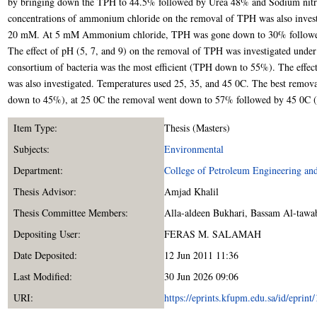
by bringing down the TPH to 44.5% followed by Urea 48% and Sodium nitrate
concentrations of ammonium chloride on the removal of TPH was also investig
20 mM. At 5 mM Ammonium chloride, TPH was gone down to 30% follow
The effect of pH (5, 7, and 9) on the removal of TPH was investigated un
consortium of bacteria was the most efficient (TPH down to 55%). The effec
was also investigated. Temperatures used 25, 35, and 45 0C. The best remov
down to 45%), at 25 0C the removal went down to 57% followed by 45 0C
Item Type:
Thesis (Masters)
Subjects:
Environmental
Department:
College of Petroleum Engineering an
Thesis Advisor:
Amjad Khalil
Thesis Committee Members:
Alla-aldeen Bukhari
,
Bassam Al-tawab
Depositing User:
FERAS M. SALAMAH
Date Deposited:
12 Jun 2011 11:36
Last Modified:
30 Jun 2026 09:06
URI:
https://eprints.kfupm.edu.sa/id/eprint