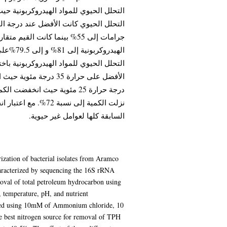
الهيدروك
نزلت الكمية إلى نس
السابقة كلها لعوامل غير حيوية.
rization of bacterial isolates from Aramco
characterized by sequencing the 16S rRNA
oval of total petroleum hydrocarbon using
, temperature, pH, and nutrient
gated using 10mM of Ammonium chloride, 10
 best nitrogen source for removal of TPH