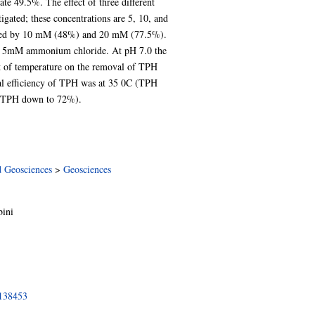
 49.5%. The effect of three different
ated; these concentrations are 5, 10, and
ed by 10 mM (48%) and 20 mM (77.5%).
der 5mM ammonium chloride. At pH 7.0 the
t of temperature on the removal of TPH
al efficiency of TPH was at 35 0C (TPH
 (TPH down to 72%).
d Geosciences
>
Geosciences
ini
/138453