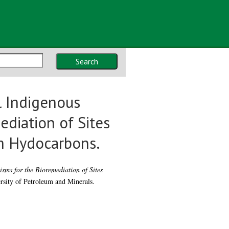
Search
l Indigenous
diation of Sites
m Hydocarbons.
sms for the Bioremediation of Sites
rsity of Petroleum and Minerals.