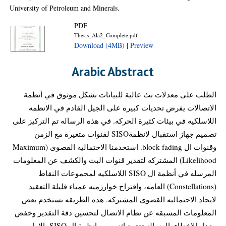
University of Petroleum and Minerals.
PDF
Thesis_Ala2_Complete.pdf
Download (4MB)
|
Preview
Arabic Abstract
الطلب على معدلات بث عالية للبيانات بشكل موثوق في أنظمة
الاتصالات يفرض تحديات كبيره على الجيل القادم في الانظمه
اللاسلكيه في بيئات كثيرة الحركه. في هذه الرساله تم التركيز على
تصميم جهاز استقبال لانظمةSISO لقنوات متغيرة مع الزمن
وقنوات ال block fading. استخدمنا الاحتماليه القصوى (Maximum
Likelihood) المشتركه لتقدير قنوات البث والكشف عن المعلومات
المرسله في أنظمة ال SISO اللاسلكيه لمجموعات النقاط
(Constellations) العامه، واقتراح خوارزميه عمياء قليلة التعقيد
لايجاد الاحتماليه القصوى المشتركه. هذه الطريقه تستخدم بعض
المعلومات المسبقه عن نظام الاتصال لتحسين دقة التقدير وخفض
معدل الاخطاء. الرساله تعتمد اثنين من انظمة ال SISO، الاول